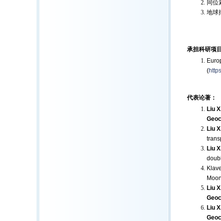
同位
地球
承担科研项
Euro
(
http
代表论著：
Liu X
Geoc
Liu X
trans
Liu X
doubl
Klave
Moon
Liu X
Geoc
Liu X
Geoc