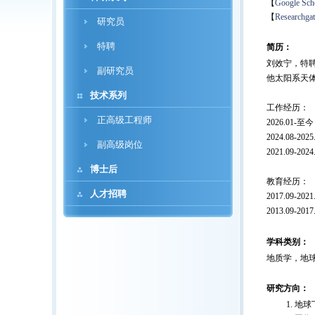
【
Google Sch
【
Researchgat
研究员
特聘
简历：
刘效宁，特聘
副研究员
他太阳系天体的形
技术系列
工作经历：
正高级工程师
2026.0
2024.08
副高级岗位
2021.09-
博士后
教育经历：
人才招聘
2017.09
2013.09
学科类别：
地质学，地
研究方向：
地球