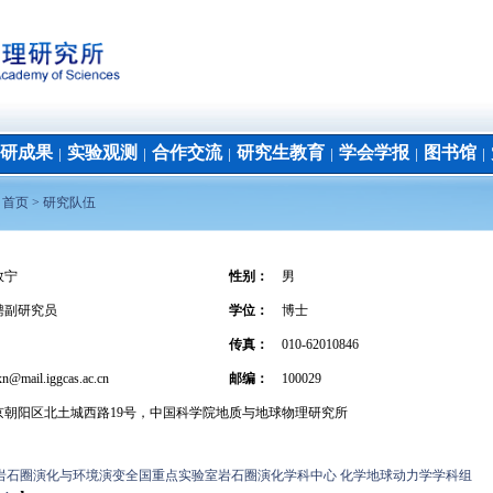
研成果
实验观测
合作交流
研究生教育
学会学报
图书馆
│
│
│
│
│
│
：
首页 >
研究队伍
效宁
性别：
男
聘副研究员
学位
：
博士
传真：
010-62010846
xn@mail.iggcas.ac.cn
邮编：
100029
京朝阳区北土城西路19号，中国科学院地质与地球物理研究所
岩石圈演化与环境演变全国重点实验室岩石圈演化学科中心 化学地球动力学学科组