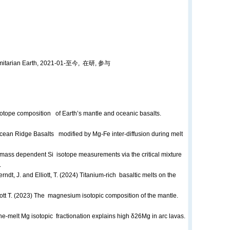
formitarian Earth, 2021-01-至今, 在研, 参与
i isotope composition of Earth’s mantle and oceanic basalts.
-Ocean Ridge Basalts modified by Mg-Fe inter-diffusion during melt
, mass dependent Si isotope measurements via the critical mixture
.
rndt, J. and Elliott, T. (2024) Titanium-rich basaltic melts on the
liott T. (2023) The magnesium isotopic composition of the mantle.
ine-melt Mg isotopic fractionation explains high δ26Mg in arc lavas.