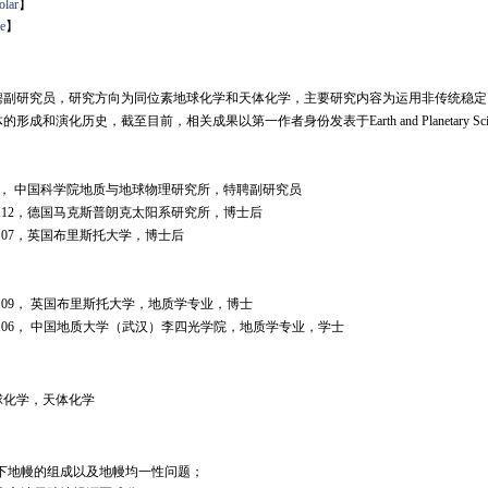
olar
】
e
】
副研究员，研究方向为同位素地球化学和天体化学，主要研究内容为运用非传统稳定同位素方法，
成和演化历史，截至目前，相关成果以第一作者身份发表于Earth and Planetary Science Lette
1-至今， 中国科学院地质与地球物理研究所，特聘副研究员
-2025.12，德国马克斯普朗克太阳系研究所，博士后
2024.07，英国布里斯托大学，博士后
-2021.09， 英国布里斯托大学，地质学专业，博士
-2017.06， 中国地质大学（武汉）李四光学院，地质学专业，学士
球化学，天体化学
下地幔的组成以及地幔均一性问题；