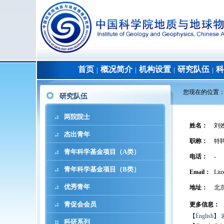
首页
概况简介
机构设置
研究队伍
科
│
│
│
│
您现在的位置
研究队伍
两院院士
姓名
：
刘
杰出青年
职称
：
特
青年科学基金项目（A类）
电话
：
-
青年科学基金项目（B类）
Email：
Liu
优秀青年
地址
：
北
青促会会员
更多信息：
【
English
】
科研系列