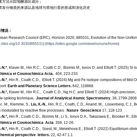
素方法示踪地幔源区成分；
挥发分物质的来源以及地球与类地行星的形成和演化历史
目情况：
pean Research Council (ERC), Horizon 2020, 885531, Evolution of the Non-Uni
s://doi.org/10.3030/885531
) (
https://sites.google.com/view/nonune/home
)
.-N.*
, Klaver M., Hin R.C., Coath C.D., Bizimis M., Ionov D. and Elliott T. (2025) S
himica et Cosmochimica Acta.
404, 223-233.
.-N.*
, Hin R., Coath C.D., Elliott T. (2024) Mg and Fe isotope compositions of Mid
port.
Earth and Planetary Science Letters.
642, 118868.
.-N.*,
Klaver M., Hin R.C., Coath C.D., Ng H.C. and Elliott T. (2024) High-precision
e-spiking technique
. Journal of Analytical Atomic Spectrometry
, 39, 2799-2808
r, M., Klemme, S.,
Liu, X.-N.
, Hin, R.C., Coath, C.D., Anand, M., Lissenberg, C.J., Be
 modulated by reactive flow processes.
Nature Geoscience
17, 118-123
.-N.*,
Hin R., Coath C.D., Bizimis M., Li S., Ionov D.A., Takazawa E., Brooker R., El
himica et Cosmochimica Acta
. 358, 12-26.
.-N.*,
Hin R., Coath C.D., Soest, M., Melekhova E., Elliott T. (2022) Equilibrium oliv
hemical perspective letters.
22, 42-47.1.1