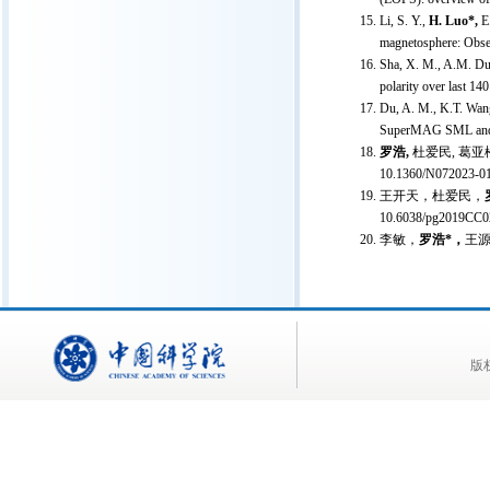
Li, S. Y.,
H. Luo
*,
E.
magnetosphere: Obser
Sha, X. M., A.M. D
polarity over last 1
Du, A. M., K.T. Wa
SuperMAG SML and S
罗浩,
杜爱民, 葛亚松,
10.1360/N072023-0
王开天，杜爱民，
10.6038/pg2019CC0
李敏，
罗浩*，
王源
版权