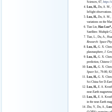
Sciences, 67,
https:/
Luo, H.,
Du, A. M., G
InSight observations
Luo, H.,
Du, A. M., 
variations on the Mar
Tian Lin,
Hao Luo*
Satellites: Multiple 
Tian, L., Du, A., Hu
Research: Space Phys
Luo, H.,
G. X. Chen,
plasmasphere,
J. Geo
Luo, H.,
G. X. Chen, 
prediction, Chinese 
Luo, H.,
G. X. Chen,
Space Sci.
, 79-80, 82
Luo, H.,
G. X. Chen,
Sci China Ser D-Eart
Luo, H.,
E. A. Kronbe
near-Earth magnetota
Luo, H.,
E. A. Kronb
in the near-Earth m
Zhu, Y., Du, A.,
Luo
(LOPS): overview of i