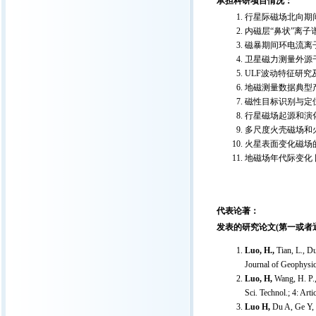
承担科研项目情况：
行星际磁场北向期间太
内磁层“鼻状”离子谱
磁暴期间环电流离子成
卫星磁力测量外源干扰
ULF波动特征研究及
地磁测量数据典型产品开
磁性目标识别与定位算法
行星磁场起源和演化 
多尺度火壳磁场和火星
火星表面变化磁场的来
地磁场年代际变化 国家
代表论著：
发表的研究论文(第一或者
Luo, H.,
Tian, L., Du
Journal of Geophysi
Luo, H,
Wang, H. P.,
Sci. Technol.; 4: Art
Luo H,
Du A, Ge Y, Z