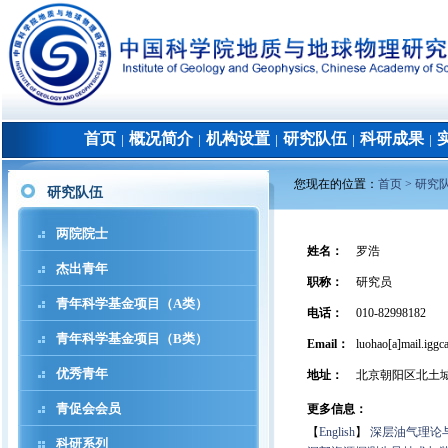
首页
概况简介
机构设置
研究队伍
科研成果
│
│
│
│
│
您现在的位置：
首页 >
研究
研究队伍
两院院士
姓名
：
罗浩
杰出青年
职称
：
研究员
青年科学基金项目（A类）
电话
：
010-82998182
青年科学基金项目（B类）
Email：
luohao[a]mail.iggca
优秀青年
地址
：
北京朝阳区北土
青促会会员
更多信息：
【
English
】
深层油气理论
科研系列