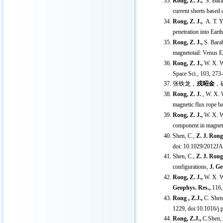
Rong, Z. J.,
S. Barab
current sheets based 
Rong, Z. J.,
A. T. Y.
penetration into Earth
Rong, Z. J.,
S. Barab
magnetotail: Venus E
Rong, Z. J.,
W. X. Wa
Space Sci., 103, 273
张铁龙，
戎昭金
，
Rong, Z. J.
, W. X. W
magnetic flux rope b
Rong, Z. J.,
W. X. Wa
component in magneto
Shen, C.,
Z. J. Rong
doi: 10.1029/2012JA
Shen, C.,
Z. J. Rong
configurations,
J. Ge
Rong, Z. J.,
W. X. Wa
Geophys. Res.,
116,
Rong , Z.J.,
C. Shen,
1229, doi:10.1016/j.
Rong, Z.J.,
C.Shen, E