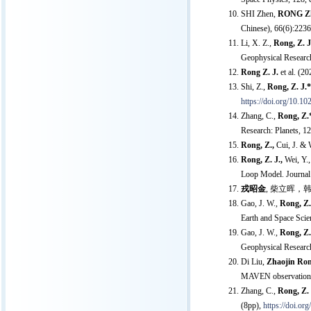
SHI Zhen,
RONG Zh
Chinese), 66(6):2236
Li, X. Z.,
Rong, Z. J
Geophysical Researc
Rong Z. J.
et al. (2
Shi, Z.,
Rong, Z. J.*
https://doi.org/10.
Zhang, C.,
Rong, Z.
Research: Planets, 
Rong, Z.,
Cui, J. & 
Rong, Z. J.,
Wei, Y.,
Loop Model. Journal
戎昭金
, 柴立晖，
Gao, J. W.,
Rong, Z.
Earth and Space Sci
Gao, J. W.,
Rong, Z. 
Geophysical Researc
Di Liu,
Zhaojin Ron
MAVEN observations
Zhang, C.,
Rong, Z. 
(8pp),
https://doi.o