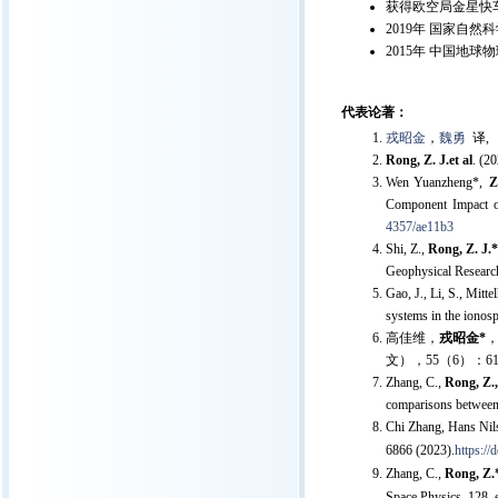
获得欧空局金星快
2019年 国家自然
2015年 中国地
代表论著：
戎昭金
，
魏勇
译,
Rong, Z. J.et al
. (2
Wen Yuanzheng*,
Z
Component Impact o
4357/ae11b3
Shi, Z.,
Rong, Z. J.*
Geophysical Researc
Gao, J., Li, S., Mittel
systems in the iono
高佳维，
戎昭金*
，
文），55（6）：619-
Zhang, C.,
Rong, Z.,
comparisons between 
Chi Zhang, Hans Nil
6866 (2023).
https:/
Zhang, C.,
Rong, Z.
Space Physics, 128