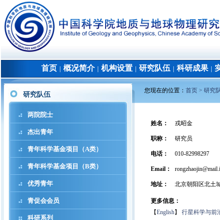
首页
概况简介
机构设置
研究队伍
科研成果
│
│
│
│
│
您现在的位置：
首页 >
研究
研究队伍
两院院士
姓名
：
戎昭金
杰出青年
职称
：
研究员
青年科学基金项目（A类）
电话
：
010-82998297
青年科学基金项目（B类）
Email：
rongzhaojin@mail.i
优秀青年
地址
：
北京朝阳区北土
青促会会员
更多信息：
【
English
】
行星科学与前
科研系列