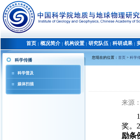
首页
概况简介
机构设置
研究队伍
科研成果
│
│
│
│
│
您现在的位置：
首页
>
科学
科学传播
科学普及
媒体扫描
来源
1月
奖。
励条