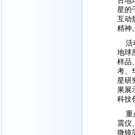
古地
星的
互动
精神
活
地球
样品
考、
星研
果展
科技
重
震仪
微镜