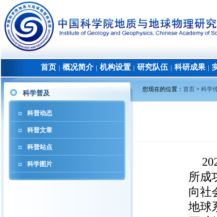
首页
概况简介
机构设置
研究队伍
科研成果
│
│
│
│
│
您现在的位置：
首页
>
科学
科学普及
科普动态
科普文章
科普站点
2
科学图片
所成
向社
地球