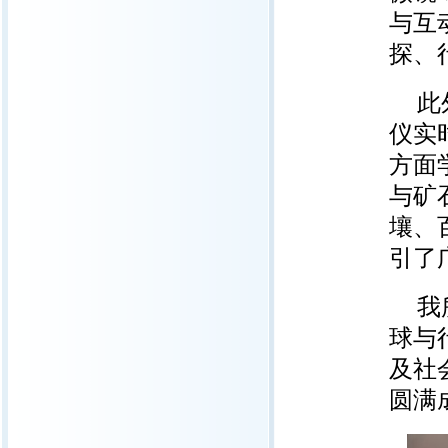
与互
探、
此
仪实
方面
与矿
壤、
引了
我
球与
及社
圆满