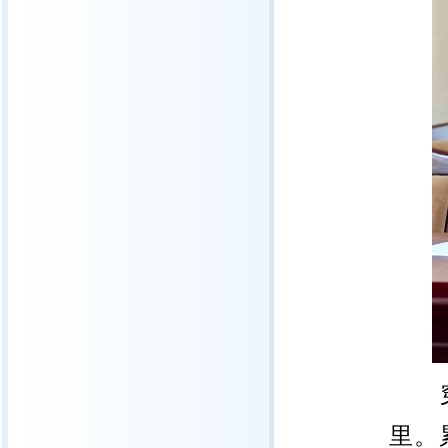
穿着
里。