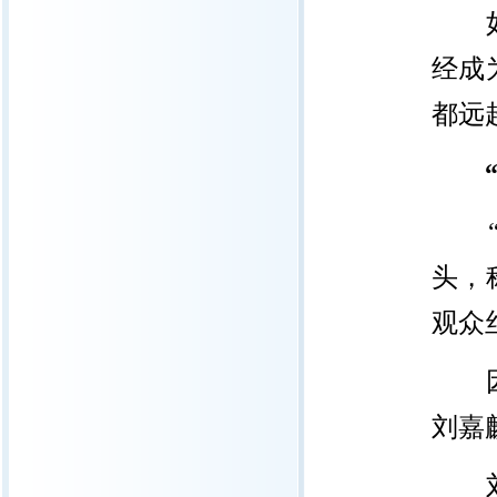
如今
经成
都远
“孩
头，
观众
因为
刘嘉
刘嘉