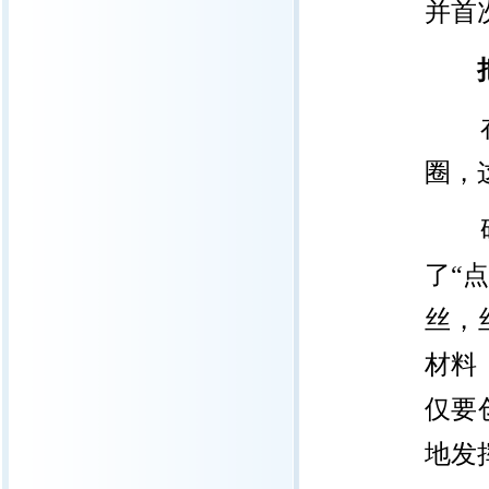
并首
在刘
圈，
研究
了“
丝，
材料
仅要
地发