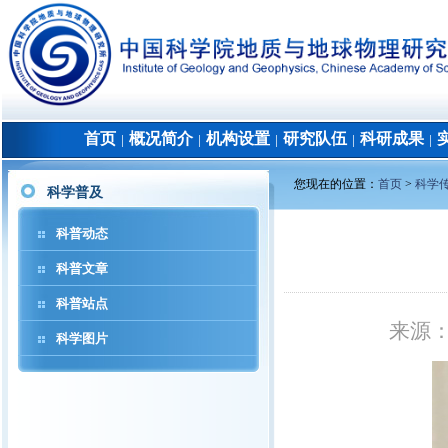
首页
概况简介
机构设置
研究队伍
科研成果
│
│
│
│
│
您现在的位置：
首页
>
科学
科学普及
科普动态
科普文章
科普站点
来源
科学图片