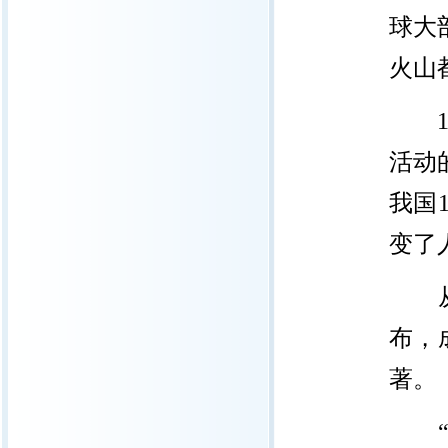
球大
火山
19
活动
我国
变了
从事
布，
著。
“不