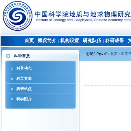
首页
概况简介
机构设置
研究队伍
科研成果
│
│
│
│
│
您现在的位置：
首页
>
科学
科学普及
科普动态
科普文章
科普站点
科学图片