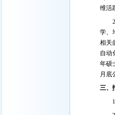
维活
学、
相关
自动
年硕
月底
三、