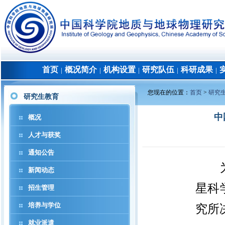
首页
概况简介
机构设置
研究队伍
科研成果
│
│
│
│
│
您现在的位置：
首页
>
研究
研究生教育
中
概况
人才与获奖
通知公告
新闻动态
星科
招生管理
培养与学位
究所
就业派遣