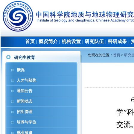
首页
概况简介
机构设置
研究队伍
科研成果
│
│
│
│
│
您现在的位置：
首页
>
研究
研究生教育
概况
人才与获奖
通知公告
新闻动态
学
”
科
招生管理
培养与学位
交流
就业派遣