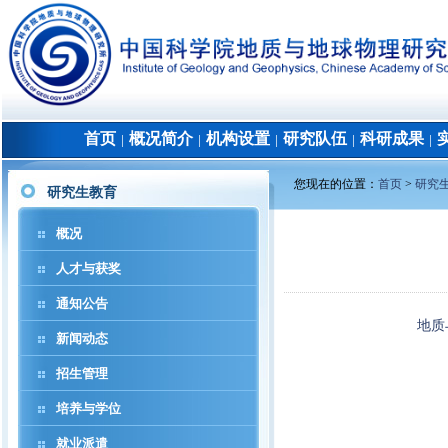
首页
概况简介
机构设置
研究队伍
科研成果
│
│
│
│
│
您现在的位置：
首页
>
研究
研究生教育
概况
人才与获奖
通知公告
地质
新闻动态
招生管理
培养与学位
就业派遣