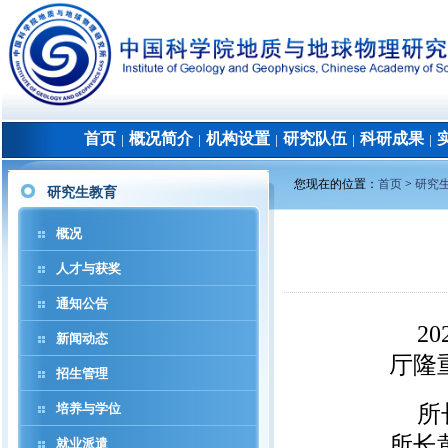
首页
概况简介
机构设置
研究队伍
科研成果
│
│
│
│
│
您现在的位置：
首页
>
研究
研究生教育
概况
人才与获奖
通知公告
2
新闻动态
厅隆
招生管理
培养与学位
所
所长
就业派遣