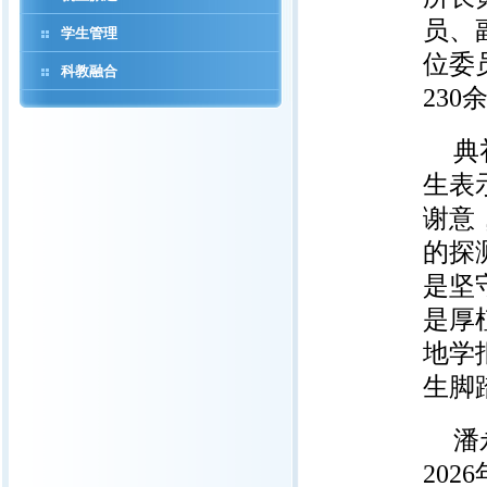
员、
学生管理
位委
科教融合
23
典
生表
谢意
的探
是坚
是厚
地学
生脚
潘
20