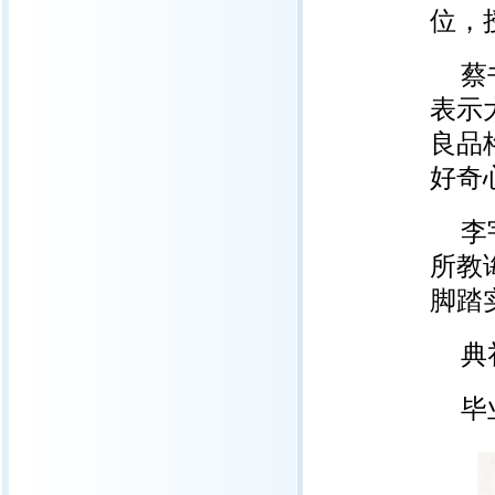
位，
蔡
表示
良品
好奇
李
所教
脚踏
典
毕