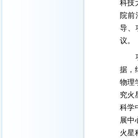
科技
院前
导、
议。
据，
物理
究火
科学
展中
火星