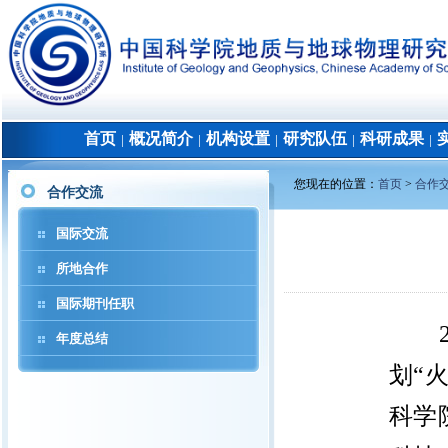
首页
概况简介
机构设置
研究队伍
科研成果
│
│
│
│
│
您现在的位置：
首页
>
合作
合作交流
国际交流
所地合作
国际期刊任职
年度总结
划“
科学