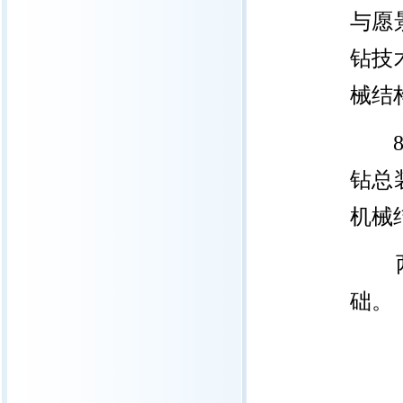
与愿
钻技
械结
钻总
机械
础。