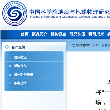
首页
概况简介
机构设置
研究队伍
科研成果
│
│
│
│
│
您现在的位置：
首页
>
合作
合作交流
国际交流
所地合作
国际期刊任职
年度总结
称“
瑜，