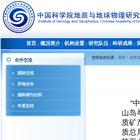
首页
概况简介
机构设置
研究队伍
科研成果
│
│
│
│
│
您现在的位置：
首页
>
合作
合作交流
国际交流
所地合作
国际期刊任职
“
年度总结
山岛
质矿
质总