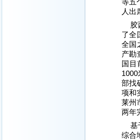
等五
人出
胶
了全
全国
产勘
国目
10
部找
项和
莱州
两年
基
综合