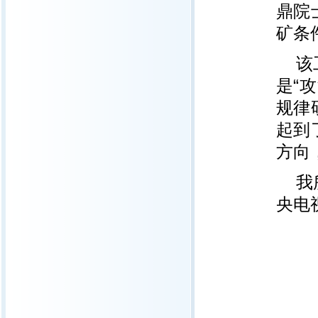
鼎院
矿条
该
是“
规律
起到
方向
我
央电