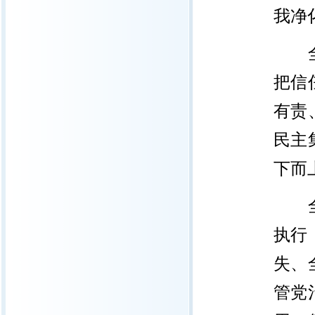
我净
把信
有责
民主
下而
执行
失、
管党