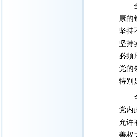
康的
坚持
坚持
必须
党的
特别
党内
允许
善权