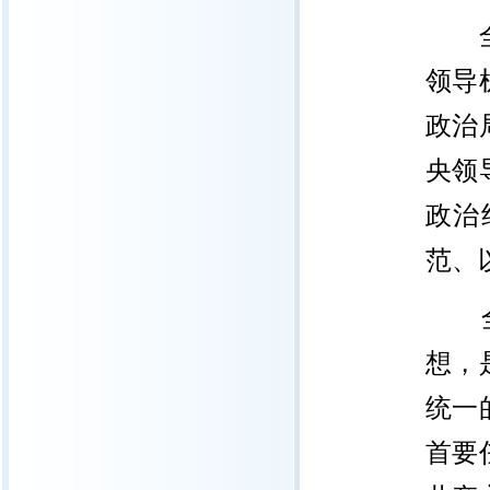
领导
政治
央领
政治
范、
想，
统一
首要