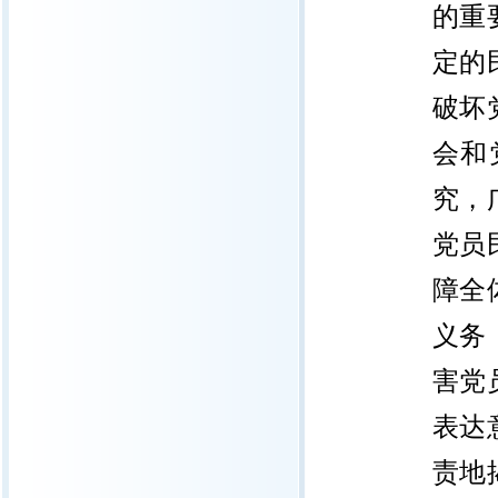
的重
定的
破坏
会和
究，
党员
障全
义务
害党
表达
责地