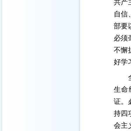
共产
自信
部要
必须
不懈
好学
生命
证。
持四
会主