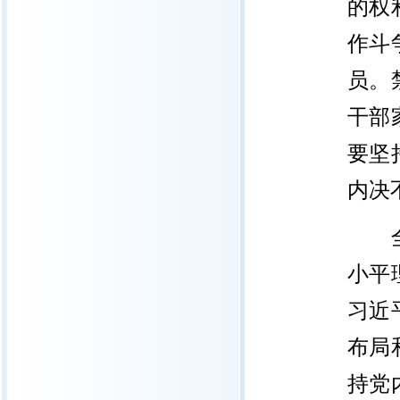
的权
作斗
员。
干部
要坚
内决
小平
习近
布局
持党