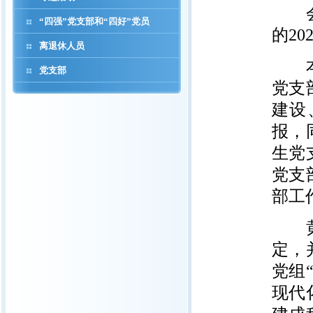
会议
“四强”党支部和“四好”党员
的2
离退休人员
本次
党支部
党支
建设
报，
生党
党支
部工
黄向
定，
党组
现代