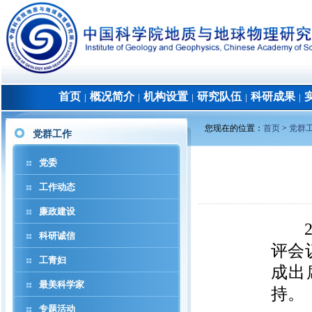
首页
概况简介
机构设置
研究队伍
科研成果
│
│
│
│
│
您现在的位置：
首页
>
党群
党群工作
党委
工作动态
廉政建设
20
科研诚信
评会
工青妇
成出
最美科学家
持。
专题活动