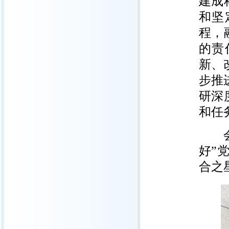
建成
和坚
程，
的责
新、
步推
研深
和任
会上
好”
合之