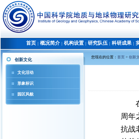
首页
概况简介
机构设置
研究队伍
科研成果
│
│
│
│
│
您现在的位置：
首页
>
创新
创新文化
文化活动
形象标识
园区风貌
周年
抗战