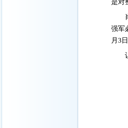
是对
强军
月
3
让