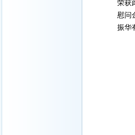
荣获
慰问
振华