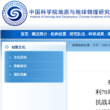
首页
概况简介
机构设置
研究队伍
科研成果
│
│
│
│
│
您现在的位置：
首页
>
创新
创新文化
文化活动
形象标识
园区风貌
利
70
抗战