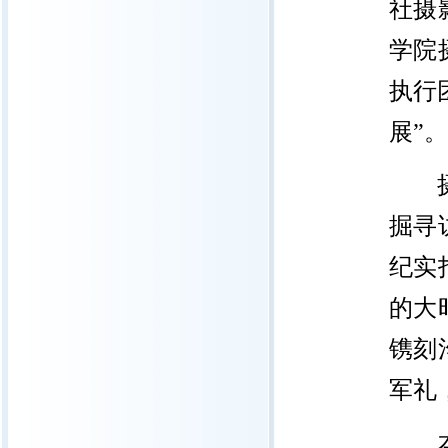
社摄
学院
执行
展”
。
掘寻
纪实
的大
镌刻
军礼