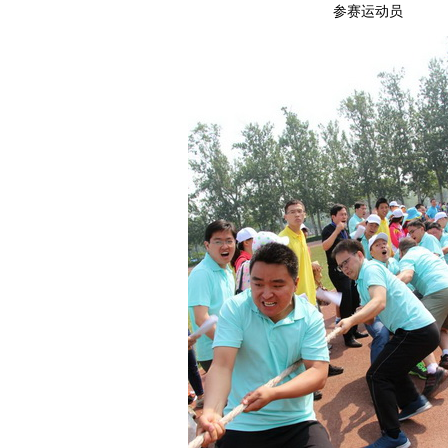
参赛运动员