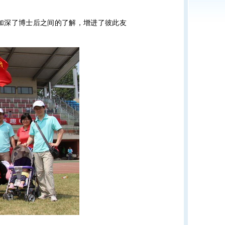
加深了博士后之间的了解，增进了彼此友