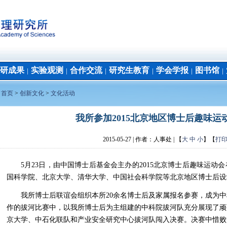
研成果
实验观测
合作交流
研究生教育
学会学报
图书馆
│
│
│
│
│
│
：
首页
>
创新文化
>
文化活动
我所参加2015北京地区博士后趣味运
2015-05-27
| 作者：
人事处 | 【
大
中
小
】【
打
5
月
23
日
，由中国博士后基金会主办的
2015
北京博士后趣味运动会
国科学院、北京大学、清华大学、中国社会科学院等北京地区博士后设
我所博士后联谊会组织本所
20
余名博士后及家属报名参赛，成为中
作的拔河比赛中，以我所博士后为主组建的中科院拔河队充分展现了顽
京大学、中石化联队和产业安全研究中心拔河队闯入决赛。决赛中惜败