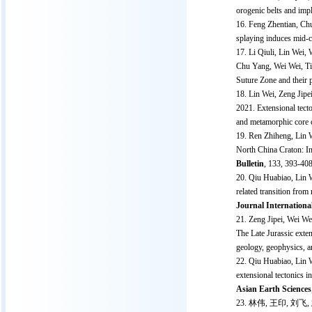
orogenic belts and impl
Feng Zhentian, Ch
splaying induces mid-cr
Li Qiuli, Lin Wei,
Chu Yang, Wei Wei, Tic
Suture Zone and their 
Lin Wei, Zeng Jipe
2021. Extensional tect
and metamorphic core
Ren Zhiheng, Lin 
North China Craton: I
Bulletin
, 133, 393-408
Qiu Huabiao, Lin 
related transition from
Journal Internationa
Zeng Jipei, Wei We
The Late Jurassic exten
geology, geophysics, a
Qiu Huabiao, Lin 
extensional tectonics 
Asian Earth Sciences
林伟, 王印, 刘飞,