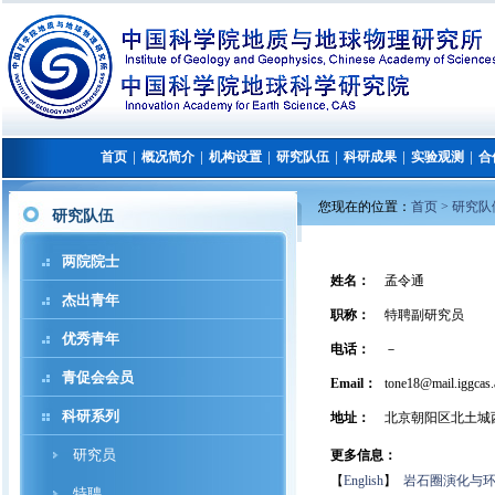
首页
概况简介
机构设置
研究队伍
科研成果
实验观测
合
│
│
│
│
│
│
您现在的位置：
首页 >
研究队
研究队伍
两院院士
姓名：
孟令通
杰出青年
职称：
特聘副研究员
优秀青年
电话：
－
青促会会员
Email：
tone18@mail.iggcas.
科研系列
地址：
北京朝阳区北土城
研究员
更多信息：
【
English
】
岩石圈演化与环
特聘