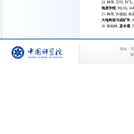
林伟, 王印, 刘飞,
地质学报
, 96(10), 34
林伟, 许德如, 侯
大地构造与成矿学
, 
陈柏林,
孟令通
,
地址：北京
版