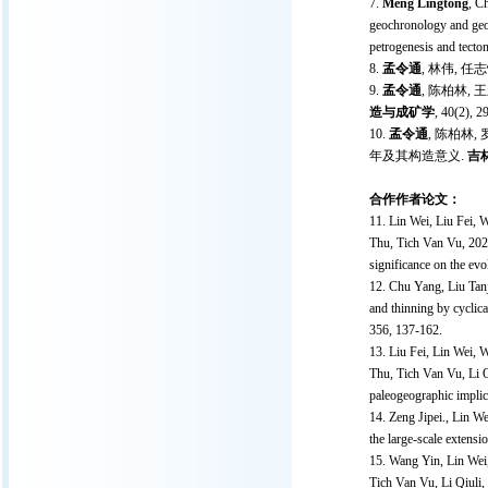
Meng Lingtong
, C
geochronology and geoc
petrogenesis and tecton
孟令通
, 林伟, 
孟令通
, 陈柏林,
造与成矿学
, 40(2), 2
孟令通
, 陈柏林,
年及其构造意义.
吉
合作作者论文：
Lin Wei, Liu Fei, 
Thu, Tich Van Vu, 202
significance on the evo
Chu Yang, Liu Tanj
and thinning by cyclic
356, 137-162.
Liu Fei, Lin Wei, 
Thu, Tich Van Vu, Li 
paleogeographic implic
Zeng Jipei., Lin W
the large-scale extens
Wang Yin, Lin Wei
Tich Van Vu, Li Qiuli