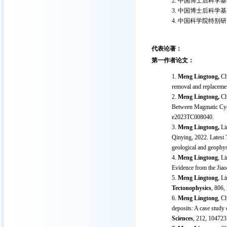
中国博士后科学基金
中国博士后科学基金特
中国科学院特别研
代表论著：
第一作者论文：
Meng Lingtong,
Ch
removal and replacemen
Meng Lingtong,
Ch
Between Magmatic Cycli
e2023TC008040.
Meng Lingtong,
Li
Qinying, 2022.
Latest 
geological and geophys
Meng Lingtong
, L
Evidence from the Jia
Meng Lingtong
, L
Tectonophysics
, 806,
Meng Lingtong
, C
deposits: A case study
Sciences
, 212, 104723