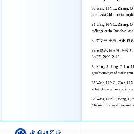
30.Wang, H.Y.C.,
Zhang, Q.
northwest China: metamorphi
31.Wang, H.Y.C.,
Zhang, Q.
mélange of the Dongbatu and
32.范文寿, 王浩,
张谦
, 刘
33.石梦岩, 侯泉林, 吴春明,
34(07): 2099–2118.
34.Meng, J., Peng, T., Liu, 
geochronology of mafic granul
35.Wang, H.Y.C., Chen, H.X
subduction-metamorphic proce
36.Wang, H.Y.C., Wang, J., W
Metamorphic evolution and ge