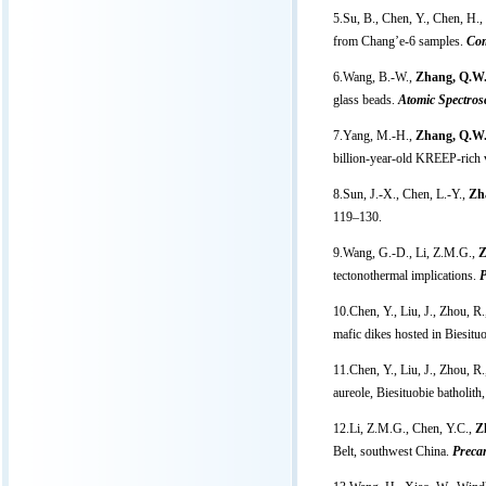
5.Su, B., Chen, Y., Chen, H.,
from Chang’e-6 samples.
Com
6.Wang, B.-W.,
Zhang, Q.W
glass beads.
Atomic Spectros
7.Yang, M.-H.,
Zhang, Q.W
billion-year-old KREEP-rich
8.Sun, J.-X., Chen, L.-Y.,
Zh
119–130.
9.Wang, G.-D., Li, Z.M.G.,
Z
tectonothermal implications.
P
10.Chen, Y., Liu, J., Zhou, R.
mafic dikes hosted in Biesit
11.Chen, Y., Liu, J., Zhou, R.
aureole, Biesituobie batholit
12.Li, Z.M.G., Chen, Y.C.,
Z
Belt, southwest China.
Preca