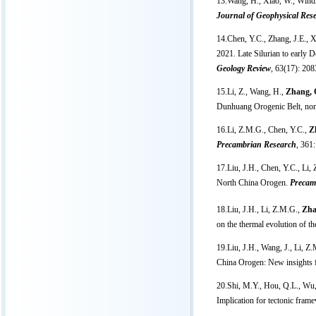
13.Wang, H., Xiao, W., Windl
Journal of Geophysical Rese
14.Chen, Y.C., Zhang, J.E., X
2021. Late Silurian to early 
Geology Review
, 63(17): 20
15.Li, Z., Wang, H.,
Zhang, 
Dunhuang Orogenic Belt, nor
16.Li, Z.M.G., Chen, Y.C.,
Z
Precambrian Research
, 361
17.Liu, J.H., Chen, Y.C., Li,
North China Orogen.
Precam
18.Liu, J.H., Li, Z.M.G.,
Zha
on the thermal evolution of 
19.Liu, J.H., Wang, J., Li, Z
China Orogen: New insights fr
20.Shi, M.Y., Hou, Q.L., Wu
Implication for tectonic fram