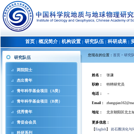
首页
概况简介
机构设置
研究队伍
科研成果
│
│
│
│
│
您现在的位置：
首页 >
研究
研究队伍
两院院士
姓名
：
张谦
杰出青年
职称
：
特聘研究员
青年科学基金项目（A类）
电话
：
－
青年科学基金项目（B类）
Email：
zhangqian162@mail
优秀青年
地址
：
北京朝阳区北土
青促会会员
更多信息：
【
English
】
岩石圈演化与
科研系列