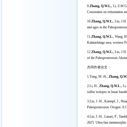
9.
Zhang, Q.W.L.
, Li, Z.M.G
Constraints on exhumation an
10.
Zhang, Q.W.L.
, Liu, J.H
and ages in the Paleoprotero
11.
Zhang, Q.W.L.
, Wang, H.
Kalatashitage area, western 
12.
Zhang, Q.W.L.
, Liu, J.
of the Paleoproterozoic Aket
共同作者论文：
1.Yang, M.-H.,
Zhang, Q.W
2.Li, H.,
Zhang, Q.W.L.
, Li
sulfur isotopes in lunar basalt
3.Liu, J.-H., Kaempf, J., Hua
Paleoproterozoic Orogen: A 
4.Liu, J.-H., Lanari, P., Tam
2025. Ultra-fast metamorphic