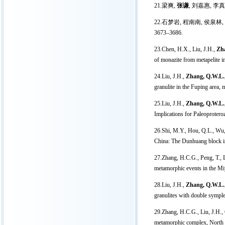
21.梁爽,
张谦
, 刘嘉惠, 李
22.石梦岩, 程南南, 侯泉林
3673–3686.
23.Chen, H.X., Liu, J.H.,
Zh
of monazite from metapelite 
24.Liu, J.H.,
Zhang, Q.W.L.
granulite in the Fuping area
25.Liu, J.H.,
Zhang, Q.W.L.
Implications for Paleoprotero
26.Shi, M.Y., Hou, Q.L., Wu
China: The Dunhuang block is
27.Zhang, H.C.G., Peng, T., L
metamorphic events in the Mi
28.Liu, J.H.,
Zhang, Q.W.L.
granulites with double sympl
29.Zhang, H.C.G., Liu, J.H.,
metamorphic complex, North