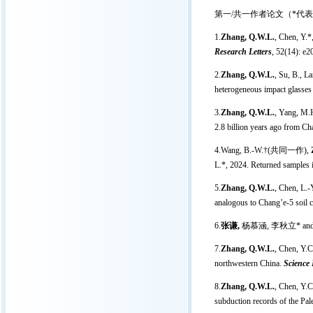
第一/共一作者论文（*代
1.
Zhang, Q.W.L.
, Chen, Y.*
Research Letters
, 52(14): e
2.
Zhang, Q.W.L.
, Su, B., L
heterogeneous impact glasses i
3.
Zhang, Q.W.L.
, Yang, M.H
2.8 billion years ago from Ch
4.Wang, B.-W.†(共同一作),
L.*, 2024. Returned samples 
5.
Zhang, Q.W.L.
, Chen, L.-
analogous to Chang’e-5 soil 
6.
张谦,
杨慕涵, 李秋立* a
7.
Zhang, Q.W.L.
, Chen, Y.C
northwestern China.
Science 
8.
Zhang, Q.W.L.
, Chen, Y.C
subduction records of the Pa