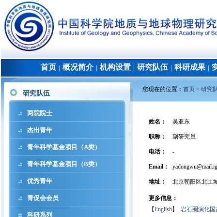
首页
概况简介
机构设置
研究队伍
科研成果
│
│
│
│
│
您现在的位置：
首页 >
研究
研究队伍
两院院士
姓名
：
吴亚东
杰出青年
职称
：
副研究员
青年科学基金项目（A类）
电话
：
-
青年科学基金项目（B类）
Email：
yadongwu@mail.ig
优秀青年
地址
：
北京朝阳区北土
青促会会员
更多信息：
【
English
】
岩石圈演化国
科研系列