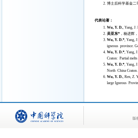
博士后科学基金二等
代表论著：
Wu, Y. D.
,
Yang, J. 
吴亚东*
，杨进辉，朱
Wu, Y. D.*
, Yang, J
igneous province. G
Wu, Y. D.*
, Yang, J
Craton: Partial melts
Wu, Y. D.*
, Yang, J
North China Craton.
Wu, Y. D.
, Ren, Z. 
large Igneous Provin
版权