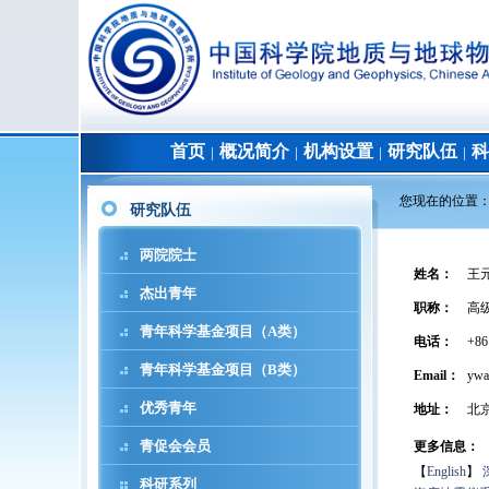
首页
概况简介
机构设置
研究队伍
科
│
│
│
│
您现在的位置
研究队伍
两院院士
姓名
：
王
杰出青年
职称
：
高
青年科学基金项目（A类）
电话
：
+86
青年科学基金项目（B类）
Email：
ywan
优秀青年
地址
：
北
青促会会员
更多信息：
【
English
】
科研系列