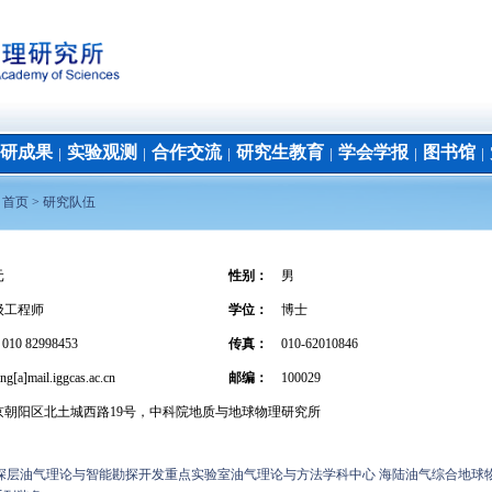
研成果
实验观测
合作交流
研究生教育
学会学报
图书馆
│
│
│
│
│
│
：
首页 >
研究队伍
元
性别：
男
级工程师
学位
：
博士
 010 82998453
传真：
010-62010846
g[a]mail.iggcas.ac.cn
邮编：
100029
京朝阳区北土城西路19号，中科院地质与地球物理研究所
深层油气理论与智能勘探开发重点实验室油气理论与方法学科中心 海陆油气综合地球