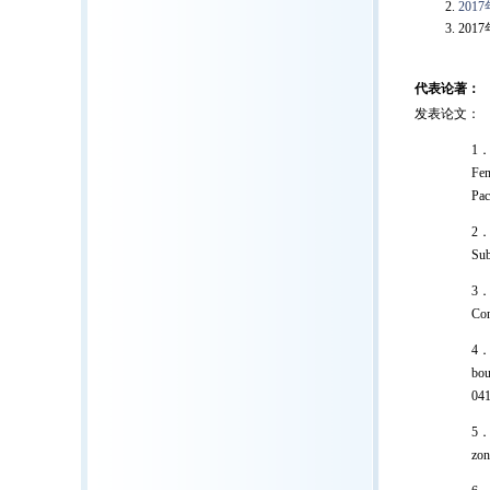
20
20
代表论著：
发表论文：
1．
Fen
Pac
2． 
Sub
3． 
Con
4． 
bou
04
5． 
zon