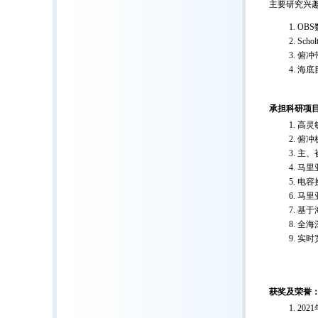
主要研究兴
OB
Sc
俯冲
海底
承担科研项
高灵
俯冲
主、被
马里
电容换
马里
基于
全海
实时宽
获奖及荣誉
20