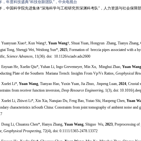
17年，年度科技盛典“科技创新团队”，中央电视台
17年，中国科学院先进集体“深海科学与工程研究所深渊科考队”，人力资源与社会保障部
 Yuanyuan Xiao†, Kun Wang†,
Yuan Wang
†, Shuai Yuan, Hongyun Zhang, Tianyu Zhang, 
gtai Tong, Shengji Wei, Weidong Sun*,
2025
, Formation of breccia pipes associated with a h
ific,
Science Advances
, 11(36). doi: 10.1126/sciadv.adx2600
Enyuan He, Xuelin Qiu*, Yuhan Li, Ingo Grevemeyer, Min Xu, Minghui Zhao,
Yuan Wan
ducting Plate of the Southern Mariana Trench: Insights From Vp/Vs Ratios,
Geophysical Res
Xuelei Li*,
Yuan Wang
, Tianyao Hao, Yuxin Yuan, Jia Zhuo, Jinpeng Luan,
2024
, Crustal 
strains from receiver function inversion,
Deep Resource Engineering
, 1(3), doi: 10.1016/j.d
Xuelei Li, Zhiwei Li*, Xin Xia, Nanqiao Du, Feng Bao, Yutao Shi, Haopeng Chen,
Yuan W
ndary characteristics inSouth China: Constraints from joint tomography of ambient noise and g
17
Dong Li, Chuanxu Chen*, Hanyu Zhang,
Yuan Wang
, Shiguo Wu,
2023
, Preprocessing of
e,
Geophysical Prospecting
, 72(4), doi: 0.1111/1365-2478.13372