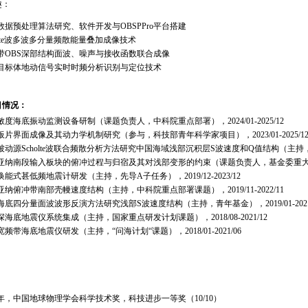
趣：
S数据预处理算法研究、软件开发与OBSPPro平台搭建
holte波多波多分量频散能量叠加成像技术
带OBS深部结构面波、噪声与接收函数联合成像
目标体地动信号实时时频分析识别与定位技术
目情况：
敏度海底振动监测设备研制（课题负责人，中科院重点部署），2024/01-2025/12
板片界面成像及其动力学机制研究（参与，科技部青年科学家项目），2023/01-2025/1
动源Scholte波联合频散分析方法研究中国海域浅部沉积层S波速度和Q值结构（主持，面上基金
亚纳南段输入板块的俯冲过程与归宿及其对浅部变形的约束（课题负责人，基金委重大研究计划重
能式甚低频地震计研发（主持，先导A子任务），2019/12-2023/12
亚纳俯冲带南部壳幔速度结构（主持，中科院重点部署课题），2019/11-2022/11
海底四分量面波波形反演方法研究浅部S波速度结构（主持，青年基金），2019/01-2021
深海底地震仪系统集成（主持，国家重点研发计划课题），2018/08-2021/12
频带海底地震仪研发（主持，“问海计划“课题），2018/01-2021/06
：
21年，中国地球物理学会科学技术奖，科技进步一等奖（10/10）