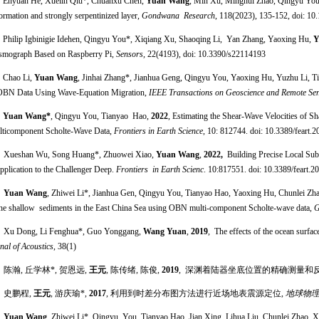
Enyuan He, Xuelin Qiu*, Chuanxu Chen,
Yuan Wang
, Min Xu, Minghui Zhao, Qingyu Yo
ormation and strongly serpentinized layer,
Gondwana Research
, 118(2023), 135-152, doi: 10
Philip Igbinigie Idehen, Qingyu You*, Xiqiang Xu, Shaoqing Li, Yan Zhang, Yaoxing Hu,
Y
smograph Based on Raspberry Pi,
Sensors,
22(4193), doi: 10.3390/s22114193
 Chao Li,
Yuan Wang
, Jinhai Zhang*, Jianhua Geng, Qingyu You, Yaoxing Hu, Yuzhu Li, 
OBN Data Using Wave-Equation Migration,
IEEE Transactions on Geoscience and Remote Se
．
Yuan Wang*
, Qingyu You, Tianyao Hao,
2022
, Estimating the Shear-Wave Velocities of 
ticomponent Scholte-Wave Data,
Frontiers in Earth Science
, 10:
812744. doi: 10.3389/feart.
 Xueshan Wu, Song Huang*, Zhuowei Xiao,
Yuan Wang
,
2022,
Building Precise Local S
Application to the Challenger Deep.
Frontiers in Earth Scienc
. 10:817551. doi: 10.3389/feart.
．
Yuan Wang
, Zhiwei Li*, Jianhua Gen, Qingyu You, Tianyao Hao, Yaoxing Hu, Chunlei Z
the shallow sediments in the East China Sea using OBN multi-component Scholte-wave data,
G
 Xu Dong, Li Fenghua*, Guo Yonggang,
Wang Yuan
,
2019
, The effects of the ocean surf
nal of Acoustics
, 38(1)
． 陈瀚, 丘学林*, 贺恩远,
王元
, 陈传绪, 陈俊,
2019
, 深渊着陆器坐底位置的精确测量和
． 史鹏程,
王元
, 游庆瑜*,
2017
, 利用到时差分布图方法进行近场地表震源定位,
地球物
．
Yuan Wang
, Zhiwei Li*, Qingyu You, Tianyao Hao, Jian Xing, Lihua Liu, Chunlei Zhao, Xue