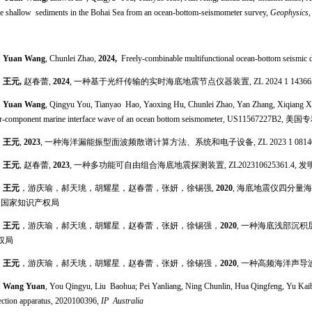
he shallow sediments in the Bohai Sea from an ocean-bottom-seismometer survey,
Geophysics
．
Yuan Wang
, Chunlei Zhao,
2024,
Freely-combinable multifunctional ocean-bottom seism
．
王元,
赵春蕾,
2024
, 一种基于光纤传输的实时海底地震节点仪器装置, ZL 2024 1 14366
．
Yuan Wang
, Qingyu You, Tianyao Hao, Yaoxing Hu, Chunlei Zhao, Yan Zhang, Xiqiang 
r-component marine interface wave of an ocean bottom seismometer, US11567227B2, 美国
．
王元
,
2023
, 一种海洋漏能振型面波频散谱计算方法、系统和电子设备, ZL 2023 1 0814
．
王元
, 赵春蕾,
2023
, 一种多功能可自由组合海底地震探测装置, ZL202310625361.4,
．
王元
，游庆瑜，郝天珧，胡耀星，赵春蕾，张妍，徐锡强,
2020
, 海底地震仪四分量海洋
, 国家知识产权局
．
王元
，游庆瑜，郝天珧，胡耀星，赵春蕾，张妍，徐锡强，
2020
, 一种海底浅部沉积层剪
权局
．
王元
，游庆瑜，郝天珧，胡耀星，赵春蕾，张妍，徐锡强，
2020
, 一种高频海洋声导波频
．
Wang Yuan
, You Qingyu, Liu Baohua; Pei Yanliang, Ning Chunlin, Hua Qingfeng, Yu Ka
ection apparatus, 2020100396,
IP Australia