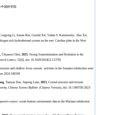
/中国科学院
Congying Li, Annan Ren, Guozhi Xie, Vadim S. Kamenetsky, Hao Xie,
ydrogen-rich hydrothermal system on the east Caroline plate in the West
g
, Chuanxu Chen,
2025
, Strong Serpentinization and Hydration in the
earch Letters
, 52(6), doi: 10.1029/2024GL113792
structure and shallow-focus seismic activities in the Sumatra subduction zone:
eepre.2024.100109
ang
, Tianyao Hao, Jinpeng Luan,
2023
, Crustal structure and tectonic
ravity,
Chinese Science Bulletin
(Chinese Version), doi: 10.1360/TB-2023-
 passive‐source ocean‐bottom seismometer data in the Mariana subduction