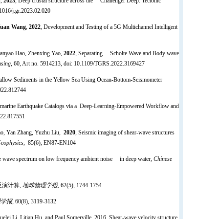
u,
2023
, Deep crustal structure across the Challenger Deep: Tectonic
.1016/j.gr.2023.02.020
uan Wang
,
2022
, Development and Testing of a 5G Multichannel Intelligent
Tianyao Hao, Zhenxing Yao,
2022
, Separating Scholte Wave and Body wave
nsing
, 60, Art no. 5914213, doi: 10.1109/TGRS.2022.3169427
Shallow Sediments in the Yellow Sea Using Ocean-Bottom-Seismometer
2022.812744
ubmarine Earthquake Catalogs via a Deep-Learning-Empowered Workflow and
2022.817551
hao, Yan Zhang, Yuzhu Liu,
2020
, Seismic imaging of shear-wave structures
eophysics
, 85(6), EN87-EN104
ace wave spectrum on low frequency ambient noise in deep water,
Chinese
反演计算,
地球物理学报
, 62(5), 1744-1754
理学报
, 60(8), 3119-3132
lei Li, Litian Hu, and Paul Somerville, 2016, Shear-wave velocity structure