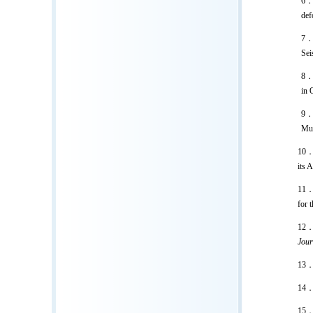
6． 
def
7． 
Sei
8．
in 
9
Mul
10．
its 
11
for 
12．
Jour
13
14
15