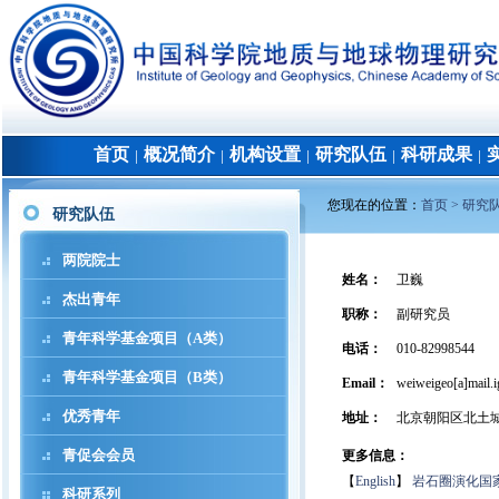
首页
概况简介
机构设置
研究队伍
科研成果
│
│
│
│
│
您现在的位置：
首页 >
研究
研究队伍
两院院士
姓名
：
卫巍
杰出青年
职称
：
副研究员
青年科学基金项目（A类）
电话
：
010-82998544
青年科学基金项目（B类）
Email：
weiweigeo[a]mail.i
优秀青年
地址
：
北京朝阳区北土
青促会会员
更多信息：
【
English
】
岩石圈演化国
科研系列