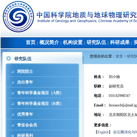
首页
概况简介
机构设置
研究队伍
科研成果
│
│
│
│
│
您现在的位置：
首页 >
研究
研究队伍
两院院士
姓名
：
刘小驰
杰出青年
职称
：
副研究员
青年科学基金项目（A类）
电话
：
010-82998547
青年科学基金项目（B类）
Email：
liuxiaochi[a]mail.i
优秀青年
地址
：
北京朝阳区北土
青促会会员
更多信息：
【
English
】
岩石圈演化与
科研系列