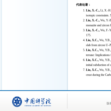
代表论著：
Liu, X.-C.,
Li, X.-H.
isotopic constraints.
Liu, X.-C.,
Wu, Y.-B.
monazite and zircon 
Liu, X.-C.,
Wu, F.-Y.
175.
Liu, X.C.,
Wu, Y.B., 
slab from zircon U–
Liu, X.C.,
Wu, Y.B., 
terrane: Implication
Liu, X.C.,
Wu, Y.B., 
initial subduction of
Liu, X.C.,
Wu, Y.B., 
crust during the Car
版权