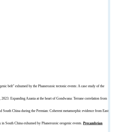
enic belt” exhumed by the Phanerozoic tectonic events: A case study of the
.,
2023
. Expanding Azania at the heart of Gondwana: Terrane correlation from
 and South China during the Permian: Coherent metamorphic evidence from East
k in South China exhumed by Phanerozoic orogenic events.
Precambrian