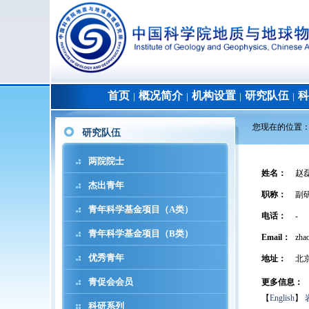
首页
概况简介
机构设置
研究队伍
科
│
│
│
│
您现在的位置
研究队伍
两院院士
姓名
：
赵
杰出青年
职称
：
副
青年科学基金项目（A类）
电话
：
-
青年科学基金项目（B类）
Email：
zhao
优秀青年
地址
：
北
青促会会员
更多信息：
【
English
】
科研系列