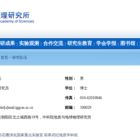
研成果
实验观测
合作交流
研究生教育
学会学报
图书馆
│
│
│
│
│
│
：
首页 >
研究队伍
磊
性别：
男
研究员
学位
：
博士
传真：
010-62010846
lei[a]mail.iggcas.ac.cn
邮编：
100029
京朝阳区北土城西路19号，中科院地质与地球物理研究所
岩石圈演化国家重点实验室 前寒武纪地质学科组