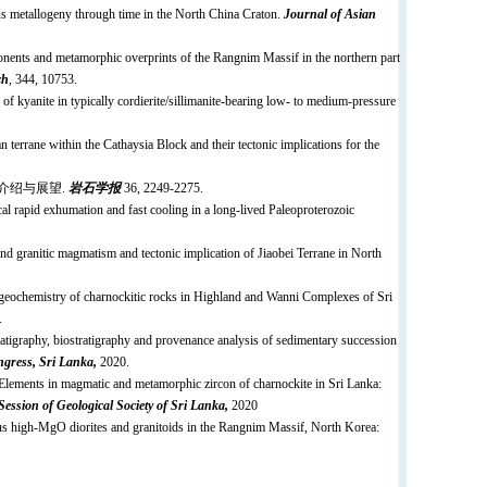
us metallogeny through time in the North China Craton.
Journal of Asian
nents and metamorphic overprints of the Rangnim Massif in the northern part
ch
, 344, 10753.
f kyanite in typically cordierite/sillimanite-bearing low- to medium-pressure
terrane within the Cathaysia Block and their tectonic implications for the
点介绍与展望.
岩石学报
36, 2249-2275.
al rapid exhumation and fast cooling in a long-lived Paleoproterozoic
nd granitic magmatism and tectonic implication of Jiaobei Terrane in North
eochemistry of charnockitic rocks in Highland and Wanni Complexes of Sri
.
igraphy, biostratigraphy and provenance analysis of sedimentary succession
ngress, Sri Lanka,
2020.
Elements in magmatic and metamorphic zircon of charnockite in Sri Lanka:
Session of Geological Society of Sri Lanka,
2020
s high-MgO diorites and granitoids in the Rangnim Massif, North Korea: