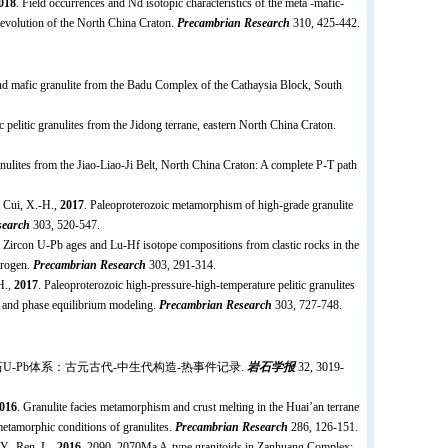
018
. Field occurrences and Nd isotopic characteristics of the meta -mafic-
 evolution of the North China Craton.
Precambrian Research
310, 425-442.
and mafic granulite from the Badu Complex of the Cathaysia Block, South
pelitic granulites from the Jidong terrane, eastern North China Craton.
anulites from the Jiao-Liao-Ji Belt, North China Craton: A complete P-T path
, Cui, X.-H.,
2017
. Paleoproterozoic metamorphism of high-grade granulite
search
303, 520-547.
. Zircon U-Pb ages and Lu-Hf isotope compositions from clastic rocks in the
Orogen.
Precambrian Research
303, 291-314.
H.,
2017
. Paleoproterozoic high-pressure-high-temperature pelitic granulites
y and phase equilibrium modeling.
Precambrian Research
303, 727-748.
石
U-Pb
体系：古元古代
-
中生代构造
-
热事件记录
.
岩石学报
32, 3019-
016
. Granulite facies metamorphism and crust melting in the Huai’an terrane
etamorphic conditions of granulites.
Precambrian Research
286, 126-151.
Y., Ren, L.,
2016
. 2090–2070Ma A-type granitoids in Zanhuang Complex: