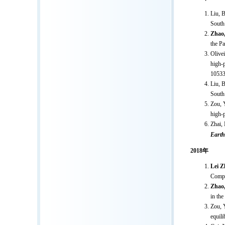
Liu, 
South
Zhao,
the P
Olivei
high-p
10533
Liu, 
South
Zou, Y
high-p
Zhai, 
Earth
2018年
Lei Z
Compl
Zhao,
in th
Zou, 
equili