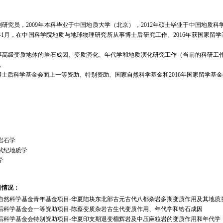
员，2009年本科毕业于中国地质大学（北京），2012年硕士毕业于中国地质科
17年1月，在中国科学院地质与地球物理研究所从事博士后研究工作。2016年获国家留
级变质地体的岩石成因、变质演化、年代学和地质演化研究工作（当前的科研工作
篇。
后科学基金会面上一等资助、特别资助、国家自然科学基金和2016年国家留学基金
岩石学
武纪地质学
学
目情况：
自然科学基金青年基金项目-华夏陆块东北部古元古代八都杂岩多期变质作用及其地
后科学基金会一等资助项目-陈蔡变质杂岩古生代变质作用、年代学和锆石成因
后科学基金会特别资助项目-华夏印支期退变榴辉岩及中压麻粒岩的变质作用和年代学