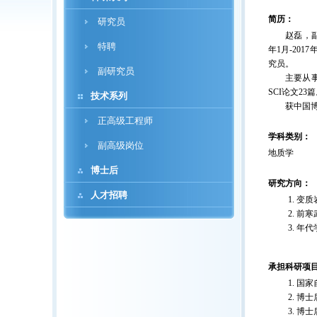
简历：
研究员
赵磊，副研究
特聘
年1月-20
究员。
副研究员
主要从事高
SCI论文23
技术系列
获中国博士
正高级工程师
学科类别：
副高级岗位
地质学
博士后
研究方向：
人才招聘
变质
前寒
年代
承担科研项
国家
博士
博士