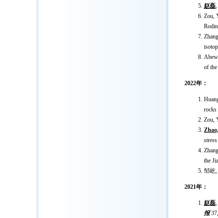
赵磊
Zou, Y
Rodin
Zhang
isotop
Abewa
of th
2022年：
Huang
rocks
Zou, 
Zhao,
stress
Zhang
the Ji
邹屹,
2021年：
赵磊
报
37,