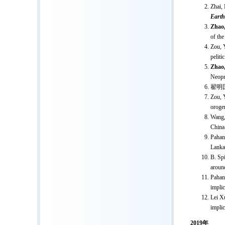
Zhai, 
Earth
Zhao,
of the
Zou, Y
peliti
Zhao,
Neopr
翟明
Zou, Y
oroge
Wang,
China
Pahan
Lank
B. Sp
aroun
Pahan
implic
Lei X
implic
2019年