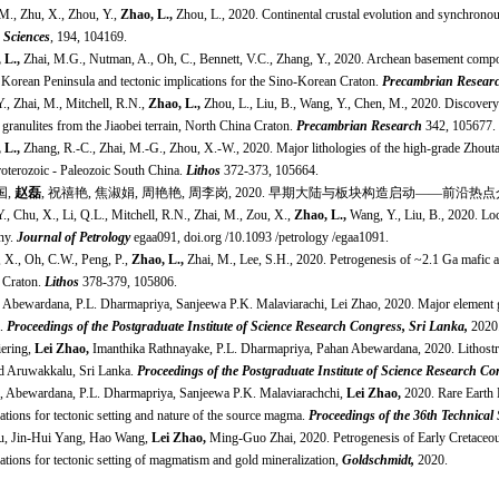
M., Zhu, X., Zhou, Y.,
Zhao, L.,
Zhou, L., 2020. Continental crustal evolution and synchrono
 Sciences
, 194, 104169.
 L.,
Zhai, M.G., Nutman, A., Oh, C., Bennett, V.C., Zhang, Y., 2020. Archean basement compo
 Korean Peninsula and tectonic implications for the Sino-Korean Craton.
Precambrian Resear
., Zhai, M., Mitchell, R.N.,
Zhao, L.,
Zhou, L., Liu, B., Wang, Y., Chen, M., 2020. Discovery o
c granulites from the Jiaobei terrain, North China Craton.
Precambrian Research
342, 105677.
 L.,
Zhang, R.-C., Zhai, M.-G., Zhou, X.-W., 2020. Major lithologies of the high-grade Zhoutan 
oterozoic - Paleozoic South China.
Lithos
372-373, 105664.
国,
赵磊
, 祝禧艳, 焦淑娟, 周艳艳, 周李岗, 2020. 早期大陆与板块构造启动——前沿热
., Chu, X., Li, Q.L., Mitchell, R.N., Zhai, M., Zou, X.,
Zhao, L.,
Wang, Y., Liu, B., 2020. Loc
ny.
Journal of Petrology
egaa091, doi.org /10.1093 /petrology /egaa1091.
 X., Oh, C.W., Peng, P.,
Zhao, L.,
Zhai, M., Lee, S.H., 2020. Petrogenesis of ~2.1 Ga mafic a
 Craton.
Lithos
378-379, 105806.
 Abewardana, P.L. Dharmapriya, Sanjeewa P.K. Malaviarachi, Lei Zhao, 2020. Major element g
a.
Proceedings of the Postgraduate Institute of Science Research Congress, Sri Lanka,
2020
iering,
Lei Zhao,
Imanthika Rathnayake, P.L. Dharmapriya, Pahan Abewardana, 2020. Lithostrat
d Aruwakkalu, Sri Lanka.
Proceedings of the Postgraduate Institute of Science Research Co
, Abewardana, P.L. Dharmapriya, Sanjeewa P.K. Malaviarachchi,
Lei Zhao,
2020. Rare Earth 
ations for tectonic setting and nature of the source magma.
Proceedings of the 36th Technical 
u, Jin-Hui Yang, Hao Wang,
Lei Zhao,
Ming-Guo Zhai, 2020. Petrogenesis of Early Cretaceou
ations for tectonic setting of magmatism and gold mineralization,
Goldschmidt,
2020.