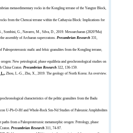
ambrian metasedimentary rocks in the Kongling terrane of the Yangtze Block,
cks from the Chencai terrane within the Cathaysia Block: Implications for
., Sombini, G., Navarro, M., Silva, D., 2019. Mesoarchaean (2820?Ma)
or the assembly of Archaean supercratons.
Precambrian Research
331,
Paleoproterozoic mafic and felsic granulites from the Kongling terrane,
c orogen: New petrological, phase equilibria and geochronological studies on
rth China Craton.
Precambrian Research
322, 136-159.
 L.,
Zhou, L.-G., Zhu, X., 2019. The geology of North Korea: An overview.
ochronological characteristics of the pelitic granulites from the Badu
Zircon U-Pb-O-Hf and Whole-Rock Sm-Nd Studies of Paleozoic Amphibolites
-t paths from a Paleoproterozoic metamorphic orogen: Petrology, phase
 Craton.
Precambrian Research
311, 74-97.