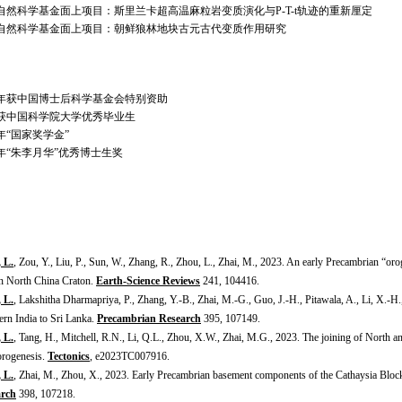
自然科学基金面上项目：斯里兰卡超高温麻粒岩变质演化与P-T-t轨迹的重新厘定
自然科学基金面上项目：朝鲜狼林地块古元古代变质作用研究
：
16年获中国博士后科学基金会特别资助
15获中国科学院大学优秀毕业生
3年“国家奖学金”
14年“朱李月华”优秀博士生奖
 L.
, Zou, Y., Liu, P., Sun, W., Zhang, R., Zhou, L., Zhai, M.,
2023
. An early Precambrian “orog
rn North China Craton.
Earth-Science Reviews
241, 104416.
 L.
, Lakshitha Dharmapriya, P., Zhang, Y.-B., Zhai, M.-G., Guo, J.-H., Pitawala, A., Li, X.-H
ern India to Sri Lanka.
Precambrian Research
395, 107149.
 L.
, Tang, H., Mitchell, R.N., Li, Q.L., Zhou, X.W., Zhai, M.G., 2023. The joining of North
orogenesis.
Tectonics
, e2023TC007916.
 L.
,
Zhai, M., Zhou, X., 2023. Early Precambrian basement components of the Cathaysia Bloc
arch
398, 107218.