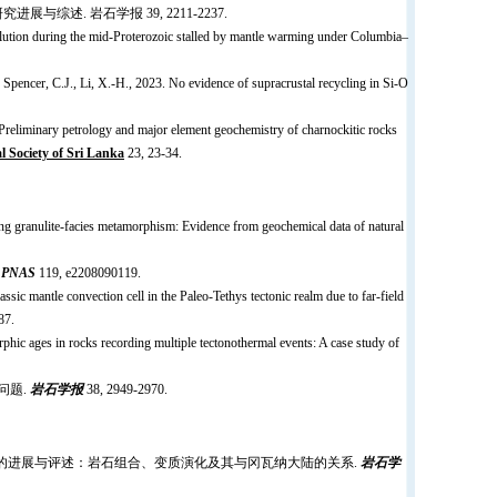
与综述. 岩石学报 39, 2211-2237.
volution during the mid-Proterozoic stalled by mantle warming under Columbia–
, Spencer, C.J., Li, X.-H., 2023. No evidence of supracrustal recycling in Si-O
 Preliminary petrology and major element geochemistry of charnockitic rocks
al Society of Sri Lanka
23, 23-34.
ing granulite-facies metamorphism: Evidence from geochemical data of natural
.
PNAS
119, e2208090119.
ic mantle convection cell in the Paleo-Tethys tectonic realm due to far-field
87.
ic ages in rocks recording multiple tectonothermal events: A case study of
问题.
岩石学报
38, 2949-2970.
21. 斯里兰卡地质演化研究的进展与评述：岩石组合、变质演化及其与冈瓦纳大陆的关系.
岩石学