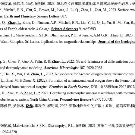
, 张儒诚, 孙伟清, 邹屹, 翟明国, 2023. 华北克拉通东部胶北地体早前寒武纪表壳岩系：研究进展
., Mitchell, R.N., Chu, X., Brown, M., Jiang, J., Li, Q., Zhao, L., Zhai, M., 2023. Surface e
ia.
Earth and Planetary Science Letters
607.
, Q.,
Zhao, L.
, Zhou, D., Nutman, A.P., Mitchell, R.N., Liu, Y., Li, Q.-L., Yu, H.-M., Fan, B.
es of Earth's oldest rocks 4 Ga ago.
Science Advances
9, eadf0693.
rdana, P., Malaviarachchi, S.P.K., Dharmapriya, P.L., Wijeratne, A.M.G.K.,
Zhao, L.
, 2023.
e Wanni Complex, Sri Lanka: implications for magmatic relationships.
Journal of the Geologic
, G., Chen, Y., Guo, J., Palin, R. &
Zhao, L.,
2022. Nb and Ta intracrustal differentiation dur
 and thermodynamic modeling.
American Mineralogist
107, 2020-2033.
Y., Chu, X., Wu, J. &
Zhao, L.,
2022. No evidence for Archean eclogite-facies metamorphism
 L.,
Zhai, M. & Zhou, X. (2022). Formation of an intracontinental orogen above the Permo-Triass
 derived from continental margins.
Frontiers in Earth Science
, DOI: 10.3389/feart.2022.8927
, R., Zhai, M. &
Zhao, L.,*
2022. Correlating metamorphic mineral assemblages with metamorph
aobei terrane, eastern North China Craton.
Precambrian Research
377, 106731.
 陈俊行, 吴佳林,
赵磊,
李秋立, 翟明国, 2022. 变质地质学中的扩散：原理、前沿应用和
, 张艳斌, Malaviarachchi, S.P.K., Dharmapriya, P.L., 翟明国, 20
 1287-1320.