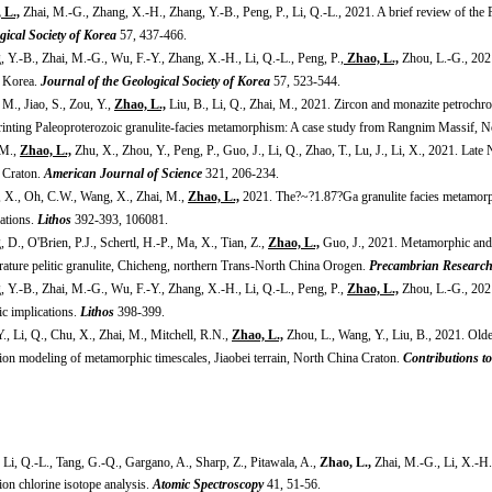
 L.,
Zhai, M.-G., Zhang, X.-H., Zhang, Y.-B., Peng, P., Li, Q.-L., 2021. A brief review of the
gical Society of Korea
57, 437-466.
 Y.-B., Zhai, M.-G., Wu, F.-Y., Zhang, X.-H., Li, Q.-L., Peng, P.,
Zhao, L.,
Zhou, L.-G., 2021
 Korea.
Journal of the Geological Society of Korea
57, 523-544.
M., Jiao, S., Zou, Y.,
Zhao, L.,
Liu, B., Li, Q., Zhai, M., 2021. Zircon and monazite petroch
rinting Paleoproterozoic granulite-facies metamorphism: A case study from Rangnim Massif, 
 M.,
Zhao, L.,
Zhu, X., Zhou, Y., Peng, P., Guo, J., Li, Q., Zhao, T., Lu, J., Li, X., 2021. Lat
 Craton.
American Journal of Science
321, 206-234.
 X., Oh, C.W., Wang, X., Zhai, M.,
Zhao, L.,
2021. The?~?1.87?Ga granulite facies metamorphi
cations.
Lithos
392-393, 106081.
 D., O'Brien, P.J., Schertl, H.-P., Ma, X., Tian, Z.,
Zhao, L.,
Guo, J., 2021. Metamorphic and g
rature pelitic granulite, Chicheng, northern Trans-North China Orogen.
Precambrian Researc
 Y.-B., Zhai, M.-G., Wu, F.-Y., Zhang, X.-H., Li, Q.-L., Peng, P.,
Zhao, L.,
Zhou, L.-G., 2021
ic implications.
Lithos
398-399.
., Li, Q., Chu, X., Zhai, M., Mitchell, R.N.,
Zhao, L.,
Zhou, L., Wang, Y., Liu, B., 2021. Olde
ion modeling of metamorphic timescales, Jiaobei terrain, North China Craton.
Contributions t
, Li, Q.-L., Tang, G.-Q., Gargano, A., Sharp, Z., Pitawala, A.,
Zhao, L.,
Zhai, M.-G., Li, X.-H.,
ion chlorine isotope analysis.
Atomic Spectroscopy
41, 51-56.