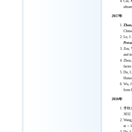
Cui, 
ultra
2017
年
Zhao,
China:
Lu, J.
Preca
Zou, 
and it
Zhou, 
facie
Du, L
Hutuo
Wu, J.
from 
2016
年
李秋
3032.
Wang, 
at
～
1
Du, L