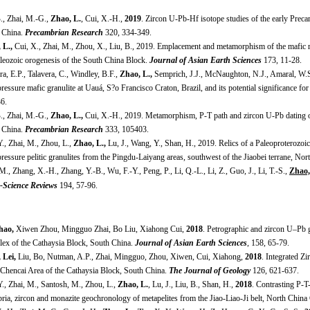
B., Zhai, M.-G.,
Zhao, L.
, Cui, X.-H.,
2019
. Zircon U-Pb-Hf isotope studies of the early Prec
 China.
Precambrian Research
320, 334-349.
 L.,
Cui, X., Zhai, M., Zhou, X., Liu, B., 2019. Emplacement and metamorphism of the mafic ro
aleozoic orogenesis of the South China Block.
Journal of Asian Earth Sciences
173, 11-28.
ra, E.P., Talavera, C., Windley, B.F.,
Zhao, L.,
Semprich, J.J., McNaughton, N.J., Amaral, W.S
ressure mafic granulite at Uauá, S?o Francisco Craton, Brazil, and its potential significance f
6.
B., Zhai, M.-G.,
Zhao, L.,
Cui, X.-H., 2019. Metamorphism, P-T path and zircon U-Pb dating of 
 China.
Precambrian Research
333, 105403.
., Zhai, M., Zhou, L.,
Zhao, L.,
Lu, J., Wang, Y., Shan, H., 2019. Relics of a Paleoproterozoi
ressure pelitic granulites from the Pingdu-Laiyang areas, southwest of the Jiaobei terrane, No
M., Zhang, X.-H., Zhang, Y.-B., Wu, F.-Y., Peng, P., Li, Q.-L., Li, Z., Guo, J., Li, T.-S.,
Zhao,
-Science Reviews
194, 57-96.
hao,
Xiwen Zhou, Mingguo Zhai, Bo Liu, Xiahong Cui,
2018
. Petrographic and zircon U–Pb ge
ex of the Cathaysia Block, South China.
Journal of Asian Earth Sciences
, 158, 65-79.
 Lei,
Liu, Bo, Nutman, A.P., Zhai, Mingguo, Zhou, Xiwen, Cui, Xiahong,
2018
. Integrated 
e Chencai Area of the Cathaysia Block, South China.
The Journal of Geology
126, 621-637.
Y., Zhai, M., Santosh, M., Zhou, L.,
Zhao, L.
, Lu, J., Liu, B., Shan, H.,
2018
. Contrasting P-T
bria, zircon and monazite geochronology of metapelites from the Jiao-Liao-Ji belt, North China