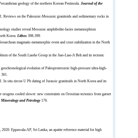
 Precambrian geology of the northern Korean Peninsula.
Journal of the
. Reviews on the Paleozoic-Mesozoic granitoids and sedimentary rocks in
ronology studies reveal Mesozoic amphibolite-facies metamorphism
North Korea.
Lithos
398-399.
e Neoarchean magmatic-metamorphic event and crust stabilization in the North
sm of the South Liaohe Group in the Jiao-Liao-Ji Belt and its tectonic
eochronological evolution of Paleoproterozoic high-pressure ultra-high-
h
361.
. In situ zircon U Pb dating of Jurassic granitoids in North Korea and its
r orogens cooled slower: new constraints on Orosirian tectonics from garnet
o Mineralogy and Petrology
176.
 2020. Eppawala-AP, Sri Lanka, an apatite reference material for high