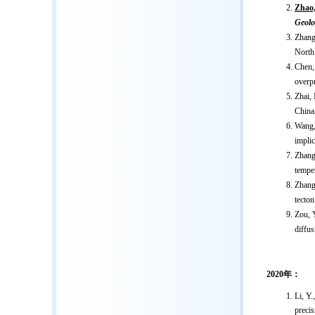
Zhao,
Geolo
Zhang,
North
Chen, 
overp
Zhai,
China
Wang,
impli
Zhang,
tempe
Zhang,
tecton
Zou, Y
diffus
2020年：
Li, Y.
precis