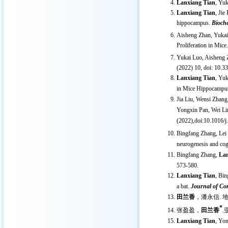
Lanxiang Tian
, Yuk
Lanxiang Tian
, Jie
hippocampus.
Bioch
Aisheng Zhan, Yukai
Proliferation in Mice
Yukai Luo, Aisheng
(2022) 10, doi: 10.
Lanxiang Tian
, Yuk
in Mice Hippocampu
Jia Liu, Wensi Zhang
Yongxin Pan, Wei Lin
(2022),
doi:10.1016/j
Bingfang Zhang, Le
neurogenesis and cog
Bingfang Zhang,
Lan
573-580.
Lanxiang Tian
, Bin
a bat.
Journal of Co
田兰香
，潘永信. 
*
张盈盈，
田兰香
Lanxiang Tian
, Yon