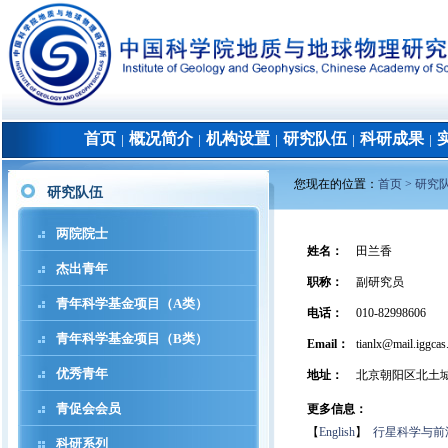
首页
概况简介
机构设置
研究队伍
科研成果
│
│
│
│
│
您现在的位置：
首页 >
研究
研究队伍
两院院士
姓名
：
田兰香
杰出青年
职称
：
副研究员
青年科学基金项目（A类）
电话
：
010-82998606
青年科学基金项目（B类）
Email：
tianlx@mail.iggcas
优秀青年
地址
：
北京朝阳区北土城
青促会会员
更多信息：
【
English
】
行星科学与前
科研系列