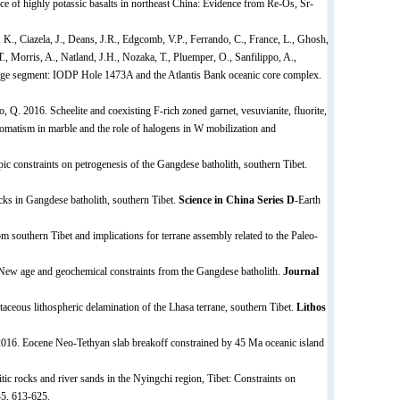
ce of highly potassic basalts in northeast China: Evidence from Re-Os, Sr-
K., Ciazela, J., Deans, J.R., Edgcomb, V.P., Ferrando, C., France, L., Ghosh,
., Morris, A., Natland, J.H., Nozaka, T., Pluemper, O., Sanfilippo, A.,
ridge segment: IODP Hole 1473A and the Atlantis Bank oceanic core complex.
 Q. 2016. Scheelite and coexisting F-rich zoned garnet, vesuvianite, fluorite,
somatism in marble and the role of halogens in W mobilization and
c constraints on petrogenesis of the Gangdese batholith, southern Tibet.
cks in Gangdese batholith, southern Tibet.
Science in China Series D
-Earth
m southern Tibet and implications for terrane assembly related to the Paleo-
: New age and geochemical constraints from the Gangdese batholith.
Journal
aceous lithospheric delamination of the Lhasa terrane, southern Tibet.
Lithos
 2016. Eocene Neo-Tethyan slab breakoff constrained by 45 Ma oceanic island
c rocks and river sands in the Nyingchi region, Tibet: Constraints on
5, 613-625.