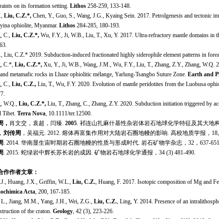
aints on its formation setting.
Lithos
258-259, 133-148.
.,
Liu, C.Z.*,
Chen, Y., Guo, S., Wang, J.G., Kyaing Sein. 2017. Petrolgenesis and tectonic impl
yina ophiolite, Myanmar.
Lithos
284-285, 180-193.
, C.,
Liu, C.Z.*,
Wu, F.Y., Ji, W.B., Liu, T., Xu, Y. 2017. Ultra-refractory mantle domains in t
63.
, Liu, C.Z.* 2019. Subduction-induced fractionated highly siderophile element patterns in fore
, C.*,
Liu, C.Z.*,
Xu, Y., Ji, W.B., Wang, J.M., Wu, F.Y., Liu, T., Zhang, Z.Y., Zhang, W.Q. 2
 and metamafic rocks in Lhaze ophiolitic mélange, Yarlung-Tsangbo Suture Zone.
Earth and Pl
, C.,
Liu, C.Z.,
Liu, T., Wu, F.Y. 2020. Evolution of mantle peridotites from the Luobusa ophio
7.
, W.Q.,
Liu, C.Z.*,
Liu, T., Zhang, C., Zhang, Z.Y. 2020. Subduction initiation triggered by a
l Tibet.
Terra Nova
, 10.1111/ter.12500.
周，
肖文交，袁超，闫臻.
2005
. 祁连山扎麻什基性杂岩体岩石地球化学特征及其大地
，
刘传周
，吴福元. 2012. 熔体再富集作用对大陆岩石圈地幔的影响. 高校地质学报，18, 52
周
. 2014. 华南显生宙时期岩石圈地幔的性质与形成时代. 岩石矿物学杂志，32，637-651
周
. 2015. 蛇绿岩中辉长苏长岩的成因. 矿物岩石地球化学通报，34 (3) 481-490.
合作作者文章：
J., Huang, J.X., Griffin, W.L.,
Liu, C.Z.
, Huang, F. 2017. Isotopic composition of Mg and Fe 
ochimica Acta
, 200, 167-185.
 L., Jiang, M.M., Yang, J.H., Wei, Z.G.,
Liu, C.Z.
, Ling, Y. 2014. Presence of an intralithosp
struction of the craton.
Geology
, 42 (3), 223-226.