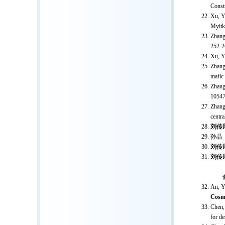
Constr
Xu, Y
Myitk
Zhang
252-2
Xu, Y.
Zhang
mafic
Zhang
10547
Zhang
centra
刘传
孙晶
刘传
刘传
An, Y.
Cosm
Chen,
for de