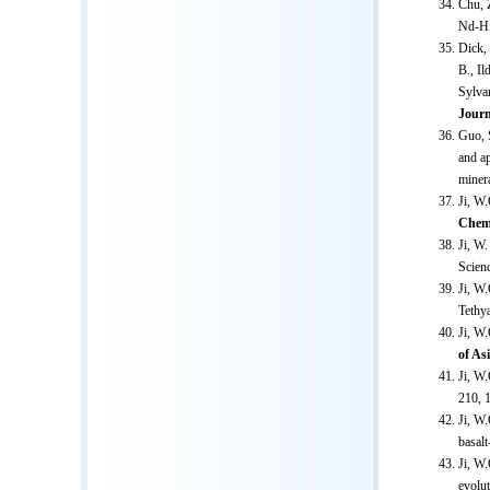
Chu, Z
Nd-Hf
Dick, 
B., I
Sylva
Journ
Guo, 
and ap
minera
Ji, W.
Chemi
Ji, W.
Scien
Ji, W
Tethy
Ji, W
of As
Ji, W
210, 
Ji, W
basal
Ji, W
evolut