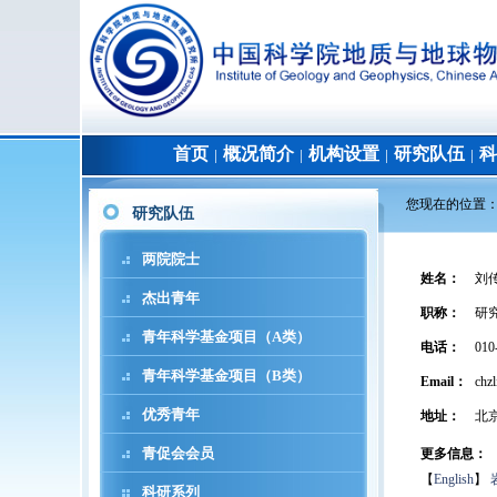
首页
概况简介
机构设置
研究队伍
科
│
│
│
│
您现在的位置
研究队伍
两院院士
姓名
：
刘
杰出青年
职称
：
研
青年科学基金项目（A类）
电话
：
010
青年科学基金项目（B类）
Email：
chzl
优秀青年
地址
：
北
青促会会员
更多信息：
【
English
】
科研系列