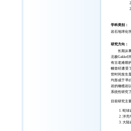
201
201
学科类别：
岩石地球化
研究方向：
长期从事地
北极Gakk
有古老难熔
幔曾经遭受
世时间发生
均形成于早
岩的橄榄岩
系统性研究
目前研究主
蛇绿
洋壳
大陆