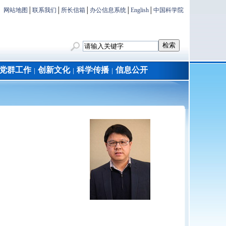
网站地图
│
联系我们
│
所长信箱
│
办公信息系统
│
English
│
中国科学院
党群工作
创新文化
科学传播
信息公开
│
│
│