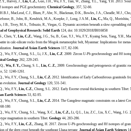
.Y., Harvey, J.,
Liu, C.Z.
, Guo, J.H., Wu, F.Y., Tian, W., Zhang, Y.L., Yang, Y.H. 2013. Sour
 isotopes and PGE geochemistry.
Chemical Geology
, 357, 52-66.
H.B.J., MacLeod, C.J., Blum, P., Abe, N., Blackman, D.K., Bowles, J.A., Cheadle, M.J., Cho, 
ldefonse, B., John, B., Kendrick, M.A., Koepke, J., Long, J.A.M.,
Liu, C.,
Ma, Q., Morishita, T
n, J.B., Tivey, M.A., Tribuzio, R., Viegas, G. Dynamic accretion beneath a slow-spreadding 
al of Geophysical Research: Solid Earth
124, doi: 10.1029/2018JB016858
S., Chen, Y.,
Liu, C.Z.
, Wang, J.G., Su, B., Gao, Y.J., Wu, F.Y., Kyaing Sein, Yang, Y.H., Mao,
atite in calc-silicate rocks from the Mogok metamorphic belt, Myanmar: Implications for meta
lization.
Journal of Asian Earth Sciences
117, 82-106.
Q., Wu, F.Y., Chung, S.L., Li, J.X.,
Liu, C.Z
. 2009. Zircon U-Pb geochronology and Hf isotopi
cal Geology
262, 229-245.
 Q.,
Wu, F. Y.,
Chung, S. L.,
Liu, C. Z.
, 2009. Geochronology and petrogenesis of granitic ro
ce, 52: 1240-1261.
.Q., Wu, F.Y., Chung, S.L.,
Liu, C.Z.
2012. Identification of Early Carboniferous granitoids fro
an evolution.
Journal of Geology
120, 531-541.
.Q., Wu, F.Y.,
Liu, C.Z.
, Chung, S.L. 2012. Early Eocene crustal thickening in southern Tibet
ian Earth Sciences
53, 82-95.
.Q., Wu, F.Y., Chung, S.L.,
Liu, C.Z.
2014. The Gangdese magmatic constraints on a latest Cret
168-180.
.Q., Wu, F.Y., Chung, S.L., Wang, X.C.,
Liu, C.Z.,
Li, Q.L., Liu, Z.C., Liu, X.C., Wang, J.G.
t-type magmatism in southern Tibet.
Geology
44, 283-286.
.Q., Wu, F.Y.,
Liu, C.Z.
, Zhang, H. 2017. Zircon U-Pb geochronology and Hf isotopes of graniti
ion of the deep crust beneath the southeast Lhasa terrane.
Journal of Asian Earth Sciences
14