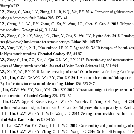
C.Z.
, Wu, F.Y., Chung, S.L., Li, Q.L., Sun, W.D., Ji, W.Q.
2014
. A ‘hidden’
O-enriched reser
38/srep04232.
C.Z.
, Zhang, C., Yang, L.Y., Zhang, L.L., Ji, W.Q., Wu, F.Y.
2014
. Formation of gabbronorites
 along a detachment fault.
Lithos
205, 127-141.
C.Z.
, Chung, S.L., Wu, F.Y., Zhang, C., Xu, Y., Wang, J.G., Chen, Y., Guo, S.
2016
. Tethyan 
ar ophiolites.
Geology
44 (4), 311-314.
C.Z.,
Zhang, C., Xu, Y., Wang, J.G., Chen, Y., Guo, S., Wu, F.Y., Kyaing Sein.
2016
. Petrolo
ites (Myanmar): Implications for tectonic settings.
Lithos
264, 495-508.
C.Z.,
Yang, L.Y., Li, X.H., Tchouankoue, J.P. 2017. Age and Sr-Nd-Hf isotopes of the sub-cont
the Nyos mantle xenoliths.
Chemical Geology
455, 84-97.
C.Z.,
Zhang C., Liu, Z.C., Sun, J., Qiu, Z.L., Wu, F.Y. 2017. Formation age and metasomatism o
otopes of Mingxi mantle xenoliths.
Journal of Asian Earth Sciences
145, 591-604.
C.Z.,
Xu, Y., Wu, F.Y. 2018. Limited recycling of crustal Os in forearc mantle during slab dehy
, Y.L.,
Liu, C.Z.*
, Ge, W.C., Wu, F.Y., Chu, Z.Y.
2011
. Ancient sub-continental lithospheric 
): Implications for crust-mantle decoupling.
Lithos
126, 233-247.
J.,
Liu, C.Z.*
, Wu, F.Y., Yang, Y.H., Chu, Z.Y.
2012
. Metasomatic origin of clinopyroxene in
tope constraints.
Chemical Geology
328, 123-136.
J.,
Liu, C.Z.
*,
Tappe, S., Kostrovitsky, S., Wu, F.Y., Yakovlev, D., Yang, Y.H., Yang, J.H.
20
ian flood volcanism: Insights from in situ U–Pb and Sr–Nd perovskite isotope analysis.
Earth 
, L.L.,
Liu, C.Z.*
, Wu, F.Y., Ji, W.Q., Wang, J.G.
2014
. Zedong terrane revisited: An intra-oc
al of Asian Earth Sciences
80, 34-55.
, C.,
Liu, C.Z.*
, Wu, F.Y., Zhang, L.L., Ji, W.Q.
2016
. Geochemistry and geochronology of ma
, L.L.,
Liu, C.Z.*
, Wu, F.Y., Zhang, C., Ji, W.Q., Wang, J.G.
2016
. Sr–Nd–Hf isotopes of the 