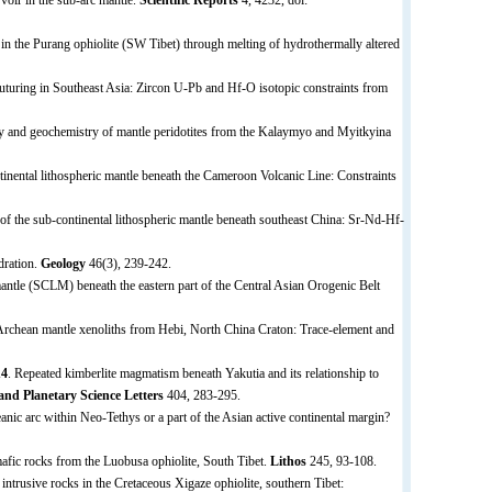
voir in the sub-arc mantle.
Scientific Reports
4, 4232, doi:
 in the Purang ophiolite (SW Tibet) through melting of hydrothermally altered
suturing in Southeast Asia: Zircon U-Pb and Hf-O isotopic constraints from
gy and geochemistry of mantle peridotites from the Kalaymyo and Myitkyina
inental lithospheric mantle beneath the Cameroon Volcanic Line: Constraints
f the sub-continental lithospheric mantle beneath southeast China: Sr-Nd-Hf-
dration.
Geology
46(3), 239-242.
mantle (SCLM) beneath the eastern part of the Central Asian Orogenic Belt
 Archean mantle xenoliths from Hebi, North China Craton: Trace-element and
14
. Repeated kimberlite magmatism beneath Yakutia and its relationship to
and Planetary Science Letters
404, 283-295.
eanic arc within Neo-Tethys or a part of the Asian active continental margin?
fic rocks from the Luobusa ophiolite, South Tibet.
Lithos
245, 93-108.
intrusive rocks in the Cretaceous Xigaze ophiolite, southern Tibet: