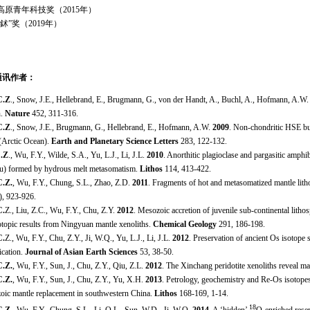
高原青年科技奖（2015年）
鉥”奖（2019年）
通讯作者：
C.Z
., Snow, J.E., Hellebrand, E., Brugmann, G., von der Handt, A., Buchl, A., Hofmann, A.W
n.
Nature
452, 311-316.
C.Z
., Snow, J.E., Brugmann, G., Hellebrand, E., Hofmann, A.W.
2009
. Non-chondritic HSE bu
 (Arctic Ocean).
Earth and Planetary Science Letters
283, 122-132.
C.Z
., Wu, F.Y., Wilde, S.A., Yu, L.J., Li, J.L.
2010
. Anorthitic plagioclase and pargasitic amph
au) formed by hydrous melt metasomatism.
Lithos
114, 413-422.
C.Z.
, Wu, F.Y., Chung, S.L., Zhao, Z.D.
2011
. Fragments of hot and metasomatized mantle lith
), 923-926.
C.
Z., Liu, Z.C., Wu, F.Y., Chu, Z.Y.
2012
. Mesozoic accretion of juvenile sub-continental lith
otopic results from Ningyuan mantle xenoliths.
Chemical Geology
291, 186-198.
C.
Z., Wu, F.Y., Chu, Z.Y., Ji, W.Q., Yu, L.J., Li, J.L.
2012
. Preservation of ancient Os isotope 
ication.
Journal of Asian Earth Sciences
53, 38-50.
C.Z.
, Wu, F.Y., Sun, J., Chu, Z.Y., Qiu, Z.L.
2012
. The Xinchang peridotite xenoliths reveal ma
C.Z.
, Wu, F.Y., Sun, J., Chu, Z.Y., Yu, X.H.
2013
. Petrology, geochemistry and Re-Os isotopes
oic mantle replacement in southwestern China.
Lithos
168-169, 1-14.
18