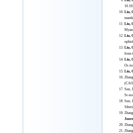
Liu, 
10.10
Liu, 
mantle
Liu, 
Myanm
Liu, 
ophiol
Liu, 
from 
Liu, 
Os is
Liu, 
Zhang
(CAOB
Sun, 
Sr-iso
Sun, 
Siber
Zhang
Journ
Zhang
Zhang