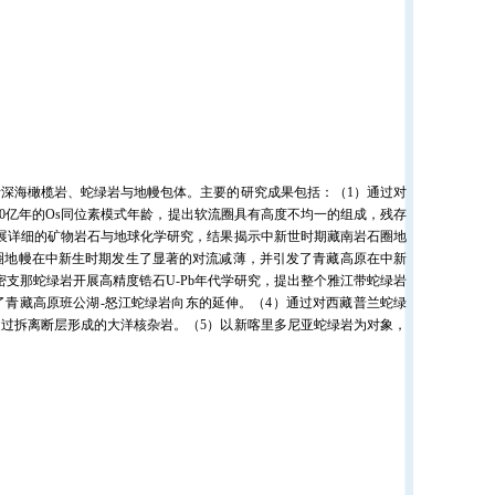
海橄榄岩、蛇绿岩与地幔包体。主要的研究成果包括：（1）通过对
达20亿年的Os同位素模式年龄，提出软流圈具有高度不均一的组成，残存
展详细的矿物岩石与地球化学研究，结果揭示中新世时期藏南岩石圈地
圈地幔在中新生时期发生了显著的对流减薄，并引发了青藏高原在中新
支那蛇绿岩开展高精度锆石U-Pb年代学研究，提出整个雅江带蛇绿岩
青藏高原班公湖-怒江蛇绿岩向东的延伸。（4）通过对西藏普兰蛇绿
过拆离断层形成的大洋核杂岩。（5）以新喀里多尼亚蛇绿岩为对象，