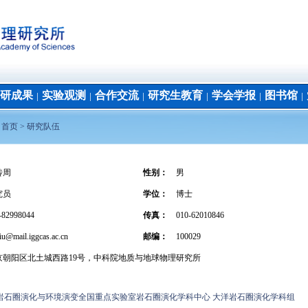
研成果
实验观测
合作交流
研究生教育
学会学报
图书馆
│
│
│
│
│
│
：
首页 >
研究队伍
传周
性别：
男
究员
学位
：
博士
-82998044
传真：
010-62010846
iu@mail.iggcas.ac.cn
邮编：
100029
京朝阳区北土城西路19号，中科院地质与地球物理研究所
岩石圈演化与环境演变全国重点实验室岩石圈演化学科中心 大洋岩石圈演化学科组