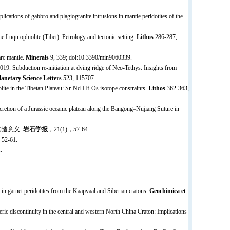
ications of gabbro and plagiogranite intrusions in mantle peridotites of the
he Luqu ophiolite (Tibet): Petrology and tectonic setting.
Lithos
286-287,
arc mantle.
Minerals
9, 339; doi:10.3390/min9060339.
019. Subduction re-initiation at dying ridge of Neo-Tethys: Insights from
anetary Science Letters
523, 115707.
lite in the Tibetan Plateau: Sr-Nd-Hf-Os isotope constraints.
Lithos
362-363,
ccretion of a Jurassic oceanic plateau along the Bangong–Nujiang Suture in
构造意义.
岩石学报
，
21(1)，57-64.
-61.
.
in garnet peridotites from the Kaapvaal and Siberian cratons.
Geochimica et
heric discontinuity in the central and western North China Craton: Implications