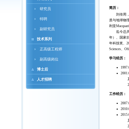
简历：
研究员
刘传周，19
特聘
质与地球物理
利亚Macq
副研究员
迄今总共已经发
年）、国家自
技术系列
年科技奖、20
正高级工程师
Sciences
学习经历：
副高级岗位
199
博士后
20
其
人才招聘
200
工作经历：
200
201
20
其
201