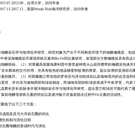
5.07-2015.09，台湾大学，访问学者
7.11-2017.12，美国Woods Hole海洋研究所，访问学者
学
幔岩石学与地球化学研究，研究对象为产出于不同构造环境下的地幔橄榄岩，包括深
el洋中脊深海橄榄岩开展强亲铁元素和Re-Os同位素研究，发现部分方辉橄榄岩具有高
的地幔组份。（2）对青藏高原腹地赛利普中新世超钾质火山岩所携带的橄榄岩包体开
了含水熔体的交代作用，并具有较热的地温梯度和较薄的厚度。提出加厚的亚洲岩石
显著的隆升。（3）对西藏雅江带东段的罗布莎与泽当蛇绿岩以及缅甸境内的吉灵庙和密
白垩世，并向东与缅甸西部蛇绿岩相连，而缅甸东部的蛇绿岩形成于中侏罗世，代表了
以及辉长苏长岩脉体开展详细的岩石学与地球化学研究，提出普兰蛇绿岩可能代表了通
了弧前地幔强亲铁元素的特征以及俯冲板片在弧前脱水过程中Os元素的活动性。
要聚焦于以下三个方面：
岩成因及其与大洋岩石圈的对比
增生机制与演化过程
岩石圈地幔的形成时代与演化