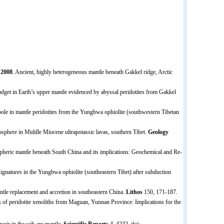
.
2008
. Ancient, highly heterogeneous mantle beneath Gakkel ridge, Arctic
dget in Earth’s upper mantle evidenced by abyssal peridotites from Gakkel
ibole in mantle peridotites from the Yungbwa ophiolite (southwestern Tibetan
osphere in Middle Miocene ultrapotassic lavas, southern Tibet.
Geology
ospheric mantle beneath South China and its implications: Geochemical and Re-
signatures in the Yungbwa ophiolite (southeastern Tibet) after subduction
ntle replacement and accretion in southeastern China.
Lithos
150, 171-187.
 of peridotite xenoliths from Maguan, Yunnan Province: Implications for the