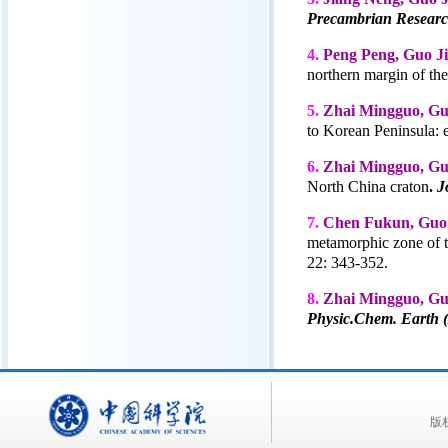
Precambrian Resear
4.
Peng Peng, Guo J
northern margin of the
5.
Zhai Mingguo, Guo
to Korean Peninsula:
6.
Zhai Mingguo, Gu
North China craton
.
Jo
7.
Chen Fukun, Guo J
metamorphic zone of t
22: 343-352.
8.
Zhai Mingguo, Gu
Physic.Chem. Earth 
版权