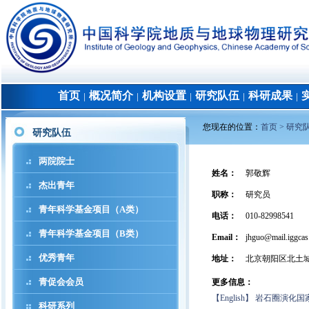
首页
概况简介
机构设置
研究队伍
科研成果
│
│
│
│
│
您现在的位置：
首页 >
研究
研究队伍
两院院士
姓名
：
郭敬辉
杰出青年
职称
：
研究员
青年科学基金项目（A类）
电话
：
010-82998541
青年科学基金项目（B类）
Email：
jhguo@mail.iggcas
优秀青年
地址
：
北京朝阳区北土
青促会会员
更多信息：
【English】
岩石圈演化国
科研系列