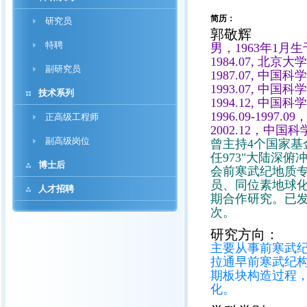
简历：
研究员
郭敬辉
特聘
男，1963年1
1984.07, 
副研究员
1987.07, 
1993.07, 
技术系列
1994.12, 中
1996.09-19
正高级工程师
2002.12，中
副高级岗位
曾主持4个国家基金
任973"大陆深
博士后
会前寒武纪地质
员、同位素地球
人才招聘
期合作研究。已发
次。
研究方向：
主要从事前寒武
拉通早前寒武纪构
期板块构造过程，
化。