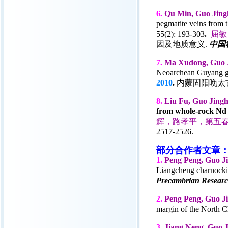
6.
Qu Min, Guo Jingh
pegmatite veins from t
55(2): 193-303
.
屈敏
因及地质意义.
中国
7.
Ma Xudong, Guo J
Neoarchean Guyang gr
2010
.
内蒙固阳晚太
8.
Liu Fu, Guo Jing
from whole-rock Nd a
辉，路孝平，第五
2517-2526.
部分合作者文章
1.
Peng Peng, Guo J
Liangcheng charnockite
Precambrian Resear
2.
Peng Peng, Guo Ji
margin of the North C
3.
Jiang Neng
, Guo 