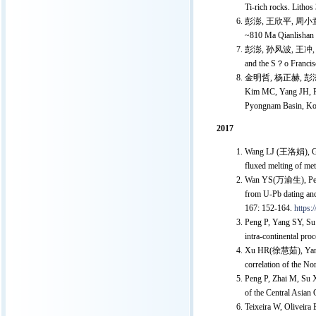
Ti-rich rocks. Litho
彭澎, 王欣平, 周小童
~810 Ma Qianlishan 
彭澎, 孙风波, 王冲, 王
and the S？o Franci
金明哲, 杨正赫, 彭
Kim MC, Yang JH, P
Pyongnam Basin, Kor
2017
Wang LJ (王洛娟), Guo J
fluxed melting of m
Wan YS(万渝生), Peng P
from U-Pb dating and
167: 152-164.
https:
Peng P, Yang SY, Su
intra-continental pr
Xu HR(徐慧茹), Yang ZY,
correlation of the N
Peng P, Zhai M, Su X
of the Central Asia
Teixeira W, Oliveira