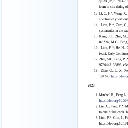
学 54 (03) : 693-707
from in-situ dating o
Li, C.-F.*, Wang, X.
spectrometry without
Liou, P. *, Caro, G.
systematics in the e
Kang, J.L., Zhai, M.,
in: Zhai, M.G., Peng,
Liou, P. *, He, H., G
(eds), Early Contine
Zhai, MG, Peng, P, Z
9780443138898. eB
Zhao, G., Li, X., Pen
104748.
https://doi.
2023
Mitchell R., Feng L.
https://doi.org/10.5
Liu, X., Peng, P.*, M
to dual subduction. 
Liou, P.*, Guo, J., P
https://doi.org:10.10