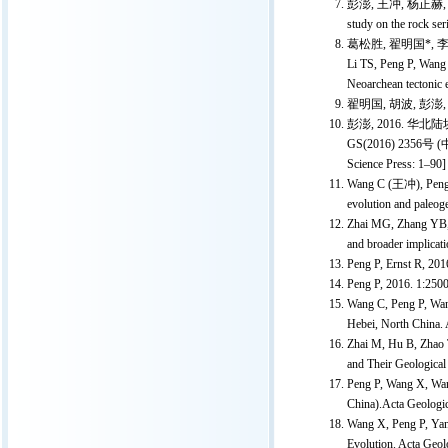
彭澎, 王冲, 杨正赫, 金
study on the rock se
葛松胜, 翟明国*, 
Li TS, Peng P, Wang
Neoarchean tectonic 
翟明国, 胡波, 彭澎
彭澎, 2016. 华北
GS(2016) 2356号 (中文
Science Press: 1–90]
Wang C (王冲), Peng P
evolution and paleog
Zhai MG, Zhang YB, 
and broader implicati
Peng P, Ernst R, 201
Peng P, 2016. 1:2500
Wang C, Peng P, Wan
Hebei, North China. 
Zhai M, Hu B, Zhao T
and Their Geological
Peng P, Wang X, Wang
China).Acta Geologic
Wang X, Peng P, Yan
Evolution. Acta Geol