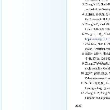
Zhang YB*, Zhai MG,
Journal of the Geolo
王洛娟, 郭敬辉, 彭澎. 
the Khondalite Bel
Zhang Y-B, Zhai MG, 
Lithos 398–399: 10
Wang C(王冲), Mitchell
https://doi.org/10.1
Zhai MG, Zhao L, Zhu
craton. American Jou
彭澎*, 胡波*, 张志越, 
学报, 37(1): 129-142
Zhang ZY(张志越), Peng
cycle volatility. Go
王芳*, 彭澎, 陈超, 
Paleoproterozoic Du
Su XD(苏向东), Peng P*
Dashigou large igneo
Zhang XH*, Yang ZL,
Cratonic and superco
2020