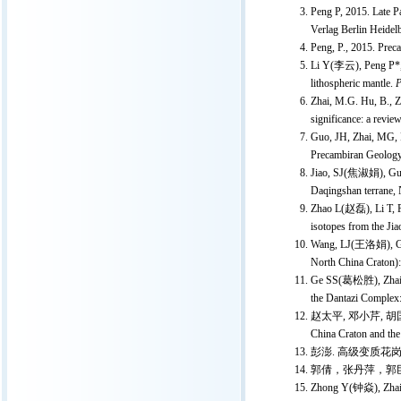
Peng P, 2015. Late P
Verlag Berlin Heidel
Peng, P., 2015. Prec
Li Y(李云), Peng P*, W
lithospheric mantle.
P
Zhai, M.G. Hu, B., Zh
significance: a revi
Guo, JH, Zhai, MG, P
Precambiran Geology 
Jiao, SJ(焦淑娟), Guo, 
Daqingshan terrane, 
Zhao L(赵磊), Li T, P
isotopes from the Ji
Wang, LJ(王洛娟), Guo, 
North China Craton):
Ge SS(葛松胜), Zhai MG
the Dantazi Complex:
赵太平, 邓小芹, 胡国辉,
China Craton and th
彭澎. 高级变质花岗
郭倩，张丹萍，郭巨杰
Zhong Y(钟焱), Zhai M,