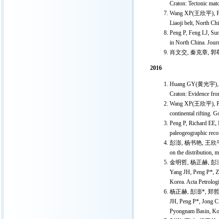
Craton: Tectonic mat
Wang XP(王欣平), Peng 
Liaoji belt, North Ch
Peng P, Feng LJ, Sun
in North China. Jour
肖文交, 秦克章, 郭敬
2016
Huang GY(黄光宇), Jiao 
Craton: Evidence fro
Wang XP(王欣平), Peng P
continental rifting.
Peng P, Richard EE,
paleogeographic reco
彭澎, 杨书艳, 王欣平, 
on the distribution, 
金明哲, 杨正赫, 彭澎
Yang JH, Peng P*, ZH
Korea. Acta Petrolog
杨正赫, 彭澎*, 郑哲
JH, Peng P*, Jong CS
Pyongnam Basin, Kore