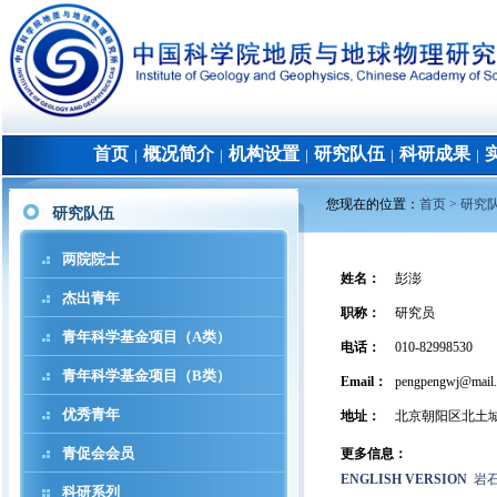
首页
概况简介
机构设置
研究队伍
科研成果
│
│
│
│
│
您现在的位置：
首页 >
研究
研究队伍
两院院士
姓名
：
彭澎
杰出青年
职称
：
研究员
青年科学基金项目（A类）
电话
：
010-82998530
青年科学基金项目（B类）
Email：
pengpengwj@mail.i
优秀青年
地址
：
北京朝阳区北土城
青促会会员
更多信息：
ENGLISH VERSION
岩
科研系列