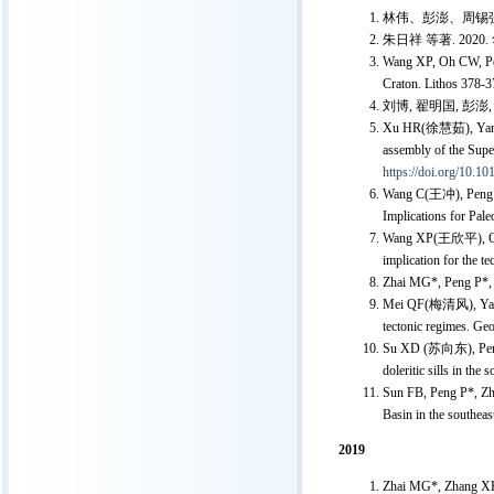
林伟、彭澎、周锡强、
朱日祥 等著. 202
Wang XP, Oh CW, Peng
Craton. Lithos 378-
刘博, 翟明国, 彭澎,
Xu HR(徐慧茹), Yang T,
assembly of the Supe
https://doi.org/10.1
Wang C(王冲), Peng P,
Implications for Pal
Wang XP(王欣平), Oh CW
implication for the t
Zhai MG*, Peng P*, 2
Mei QF(梅清风), Yang JH
tectonic regimes. Ge
Su XD (苏向东), Peng P*
doleritic sills in t
Sun FB, Peng P*, Zh
Basin in the southea
2019
Zhai MG*, Zhang XH,