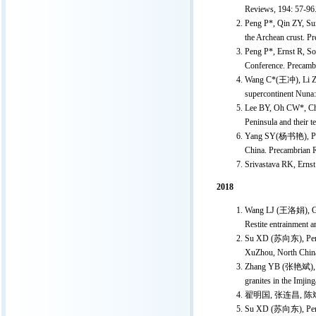
Reviews, 194: 57-96
Peng P*, Qin ZY, Sun
the Archean crust. P
Peng P*, Ernst R, S
Conference. Precamb
Wang C*(王冲), Li ZX,
supercontinent Nuna:
Lee BY, Oh CW*, Cho 
Peninsula and their 
Yang SY(杨书艳), Peng 
China. Precambrian R
Srivastava RK, Ernst
2018
Wang LJ (王洛娟), Guo 
Restite entrainment 
Su XD (苏向东), Peng P
XuZhou, North China.
Zhang YB (张艳斌), Hu 
granites in the Imjin
翟明国, 张连昌, 
Su XD (苏向东), Peng P