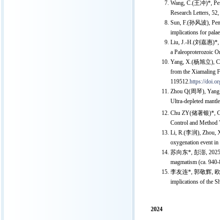
Wang, C.(王冲)*, Peng,
Research Letters, 5
Sun, F.(孙风波), Peng, 
implications for pal
Liu, J.-H.(刘嘉惠)*, Ka
a Paleoproterozoic O
Yang, X.(杨旭立), Chu, 
from the Xiamaling F
119512.
https://doi.
Zhou Q(周琴), Yang W
Ultra-depleted mantl
Chu ZY(储著银)*, Cui T
Control and Method 
Li, R.(李润), Zhou, X.
oxygenation event in
苏向东*, 彭澎, 202
magmatism (ca. 940-
李友连*, 郭敬辉, 
implications of the
2024