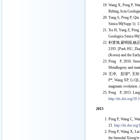
Wang X, Peng P, Wang
Rifting.Acta Geologic
Yang S, Peng P, Qin 
Sinica 90(Supp 1): 1
Xu H, Yang Z, Peng P
Geologica Sinica 90(
朴贤旭,翟明国,杨正赫
2195. [Park HU, Zha
(Korea) and the Early
Peng P, 2016. Struct
Metallogeny and mai
王冲, 彭澎*, 王欣平
P*, Wang XP, Li QL,
magmatic evolution. 
Peng P, 2015. Large
http://dx.doi.org/10.
2015
Peng P, Wang C, Wang
21.
http://dx.doi.org
Peng P, Wang X, Lai 
the bimodal Xiong'er