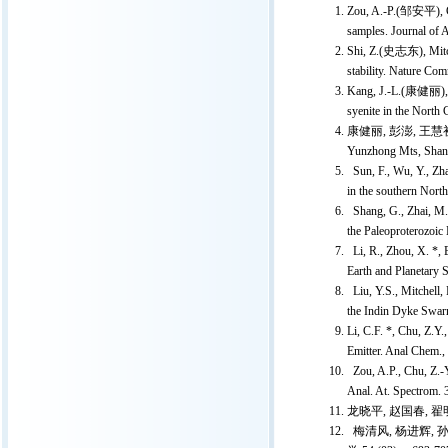
Zou, A.-P.(邹安平), Chu
samples. Journal of 
Shi, Z.(史志东), Mitchel
stability. Nature Co
Kang, J.-L.(康健丽), Pe
syenite in the North
康健丽, 彭澎, 王慧初, 任
Yunzhong Mts, Sha
Sun, F., Wu, Y., Zha
in the southern Nort
Shang, G., Zhai, M. 
the Paleoproterozoic
Li, R., Zhou, X. *, E
Earth and Planetary 
Liu, Y.S., Mitchell,
the Indin Dyke Swar
Li, C.F. *, Chu, Z.Y
Emitter. Anal Chem.
Zou, A.P., Chu, Z.-Y
Anal. At. Spectrom.
龙晓平, 赵国春, 翟明
梅清风, 杨进辉, 孙