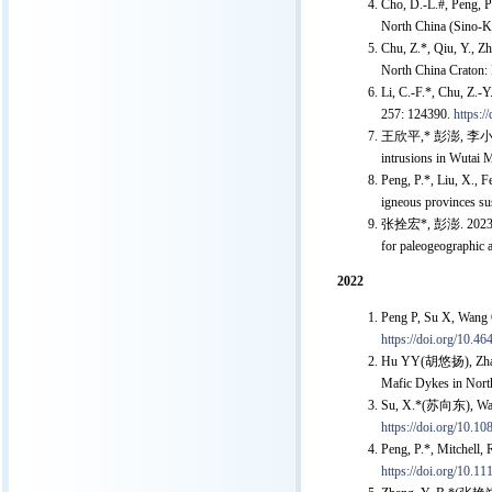
Cho, D.-L.#, Peng, P.
North China (Sino-K
Chu, Z.*, Qiu, Y., Zh
North China Craton: 
Li, C.-F.*, Chu, Z.-Y
257: 124390.
https:/
王欣平,* 彭澎, 李小兵. 
intrusions in Wutai
Peng, P.*, Liu, X., F
igneous provinces su
张拴宏*, 彭澎. 2023. 
for paleogeographic 
2022
Peng P, Su X, Wang C
https://doi.org/10.4
Hu YY(胡悠扬), Zhao X
Mafic Dykes in North
Su, X.*(苏向东), Wang, 
https://doi.org/10.
Peng, P.*, Mitchell, 
https://doi.org/10.11