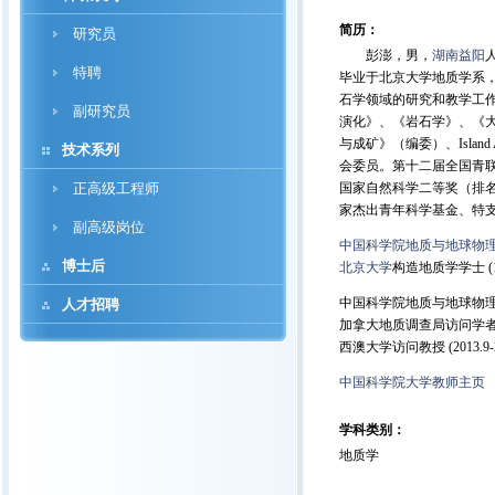
简历：
研究员
彭澎，男，
湖南
益阳
特聘
毕业于北京大学地质学系，
石学领域的研究和教学工
副研究员
演化》、《岩石学》、《
与成矿》（编委）、Island
技术系列
会委员。第十二届全国青联
正高级工程师
国家自然科学二等奖（排名第
家杰出青年科学基金、特
副高级岗位
中国科学院地质与地球物
博士后
北京大学
构造地质学学士 (199
中国科学院地质与地球物理研究所博
人才招聘
加拿大地质调查局访问学者 (200
西澳大学访问教授 (2013.9-20
中国科学院大学教师主页
学科类别：
地质学