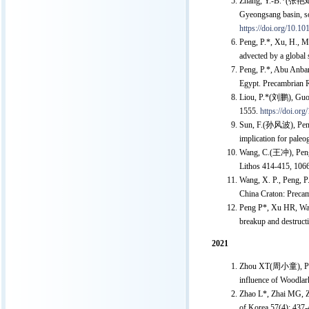
Zhang, Y.-B.*(张艳斌), 
Gyeongsang basin, so
https://doi.org/10.10
Peng, P.*, Xu, H., Mi
advected by a global
Peng, P.*, Abu Anbar
Egypt. Precambrian 
Liou, P.*(刘鹏), Guo, J
1555.
https://doi.or
Sun, F.(孙风波), Peng, 
implication for paleo
Wang, C.(王冲), Peng, 
Lithos 414-415, 1066
Wang, X. P., Peng, P.
China Craton: Preca
Peng P*, Xu HR, Wang
breakup and destruct
2021
Zhou XT(周小童), Peng 
influence of Woodlar
Zhao L*, Zhai MG, Zh
of Korea 57(4): 437-