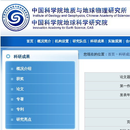
首页
概况简介
机构设置
研究队伍
科研成果
实验观测
合
│
│
│
│
│
│
您现在的位置：
首页 >
科研成
科研成果
概况介绍
论文题
获奖
第一作
论文
发表年
专著
专利
研究亮点
页