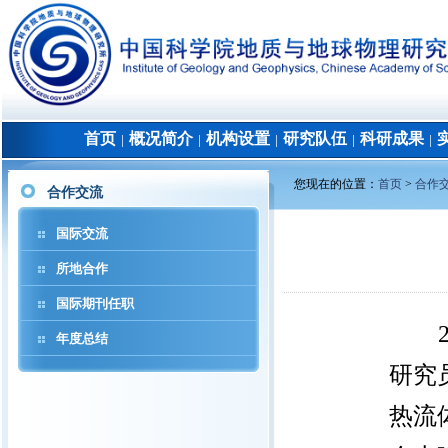
首页
概况简介
机构设置
研究队伍
科研成果
│
│
│
│
│
您现在的位置：
首页
>
合作
合作交流
国际交流
所地合作
国际期刊任职
年度总结
研究
热流