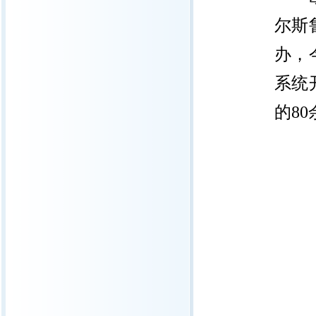
尔斯
办，
系统
的
80