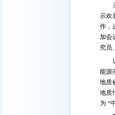
示欢
作，
加会
究员
能源
地质
地质
为 