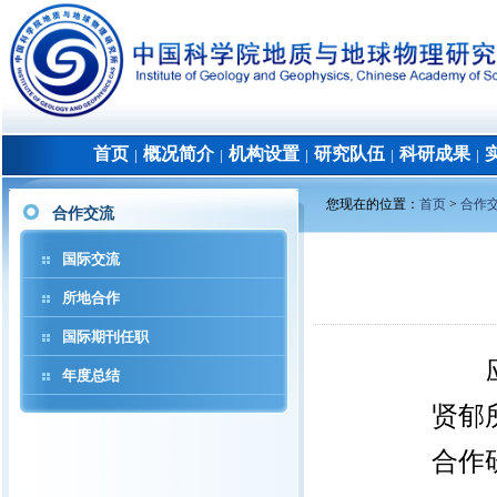
首页
概况简介
机构设置
研究队伍
科研成果
│
│
│
│
│
您现在的位置：
首页
>
合作
合作交流
国际交流
所地合作
国际期刊任职
年度总结
贤郁
合作