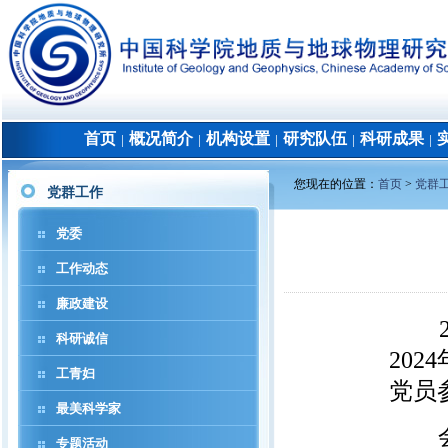
首页
概况简介
机构设置
研究队伍
科研成果
│
│
│
│
│
您现在的位置：
首页
>
党群
党群工作
党委
工作动态
廉政建设
20
科研诚信
20
工青妇
党员
最美科学家
会议
专题活动