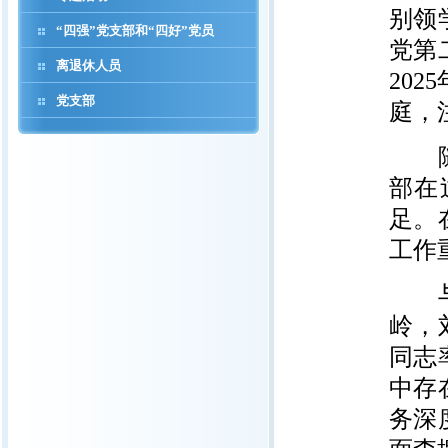
别领
“四强”党支部和“四好”党员
党第
离退休人员
20
党支部
庭，
随后
部在
足。
工作
与会
岭，
同志
中存
务深