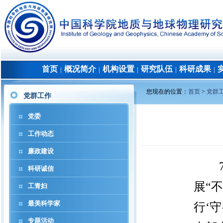
首页
概况简介
机构设置
研究队伍
科研成果
│
│
│
│
│
您现在的位置：
首页
>
党群
党群工作
党委
工作动态
廉政建设
科研诚信
展“
工青妇
最美科学家
行‘
专题活动