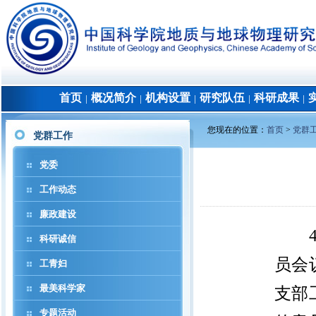
首页
概况简介
机构设置
研究队伍
科研成果
│
│
│
│
│
您现在的位置：
首页
>
党群
党群工作
党委
工作动态
廉政建设
科研诚信
员会
工青妇
最美科学家
支部
专题活动