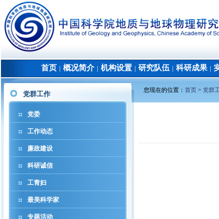
首页
概况简介
机构设置
研究队伍
科研成果
│
│
│
│
│
您现在的位置：
首页
>
党群
党群工作
党委
工作动态
廉政建设
科研诚信
工青妇
最美科学家
专题活动