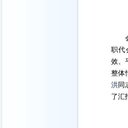
职代
效、
整体
洪
同
了汇