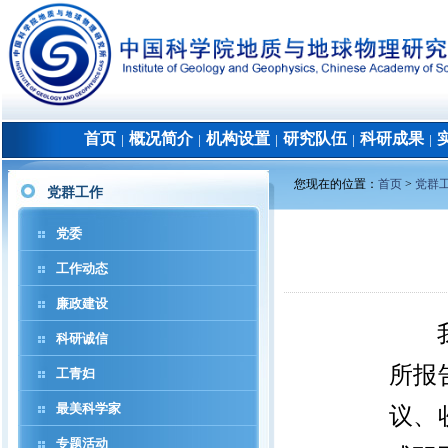
首页
概况简介
机构设置
研究队伍
科研成果
│
│
│
│
│
您现在的位置：
首页
>
党群
党群工作
党委
工作动态
廉政建设
科研诚信
所报
工青妇
最美科学家
议、
专题活动