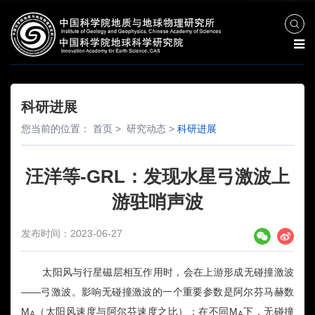
科研进展
您当前的位置：
首页
>
研究动态
>
科研进展
汪洋等-GRL：发现水星弓激波上
游驻哨声波
发布时间：2023-06-27
太阳风与行星磁层相互作用时，会在上游形成无碰撞激波
——
弓激波。影响无碰撞激波的一个重要参数是阿尔芬马赫数
M
（太阳风速度与阿尔芬速度之比）；在不同
M
下，无碰撞
A
A