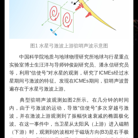
图1 水星弓激波上游驻哨声波示意图
中国科学院地质与地球物理研究所地球与行星重点
实验室博士生汪洋与导师
钟俊
副研究员、
潘永信
研究员
等，利用“信使号”对水星的观测，研究了ICMEs经过水
星期间弓激波的特征。发现在ICMEs期间，驻哨声波普
遍存在于水星弓激波上游。
典型驻哨声波观测如图2所示。在几分钟的时间
内，由于弓激波的运动，导致“信使号”多次穿越弓激
波，并在激波上游观测到了振幅快速衰减的椭圆极化
波。在这一事件中，当卫星从太阳风（上游）进入磁鞘
（下游）时，观测到的波相对于磁场方向(B3)是右手极