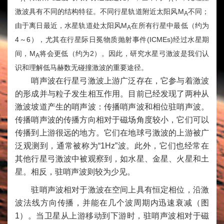
激波具有不同的结构特征。不同行星轨道附近太阳风
M
不同；
A
由于离日最近，水星轨道处太阳风
M
在所有行星中最低（约为
A
4～6
），尤其在行星际日冕物质抛射事件
(ICMEs)
经过水星期
间，
M
将会更低（约为
2
）。因此，研究水星弓激波是我们认
A
识和理解低马赫数无碰撞激波的重要途径。
哨声波在行星弓激波上游广泛存在，它参与着激波
的形成并与粒子发生相互作用。目前已经发现了两种从
激波坡道产生的哨声波：传播哨声波和相位驻哨声波。
传播哨声波的传播方向相对于磁场角度较小，它们可以
传播到上游很远的地方。它们在地球弓激波的上游被广
泛观测到，通常被称为“1Hz”波。此外，它们也经常在
其他行星弓激波中被观察到，如水星、金星、火星和土
星。相反，驻哨声波则较为少见。
驻哨声波相对于激波在空间上具有恒定相位，沿激
波法线方向传播，并能在几个波周期内迅速衰减（图
1）。当卫星从上游移动到下游时，驻哨声波相对于磁