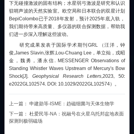
下无碰撞激波的固有结构；水星弱弓激波是研究和认识
驻哨声波的天然实验室。欧空局和日本联合的双星计划
BepiColombo已于2018年发射，预计2025年底入轨，
我们期待带来高质量、多仪器的联合探测数据，帮助我
们进一步深入理解这些波动。
研究成果发表于国际学术期刊GRL （汪洋，
钟
俊
,James Slavin,
张辉
,Lou-Chuang Lee，
单立灿
，
戎昭
金
，
魏勇
，
潘永信
. MESSENGER Observations of
Standing Whistler Waves Upstream of Mercury's Bow
Shock[J].
Geophysical Research Letters
,2023, 50:
e2022GL102574. DOI:
10.1029/2022GL102574
）。
上一篇：
申建勋等-ISME：趋磁细菌与天体生物学
下一篇：
杜爱民等-NA：祝融号在火星乌托邦盆地表面
探测到极弱磁场